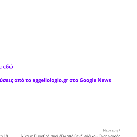
ε εδώ
σεις από το aggeliologio.gr στο Google News
Νεότερη
τη 18
Νίκαια: Πυροβολισμοί έξω από βενζινάδικο – Ένας νεκρός