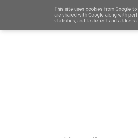
Αρχική
Καταχώρηση Αγγελίας
Επικοινωνία
Site 
This site uses cookies from Google to d
are shared with Google along with perf
statistics, and to detect and address 
Ενημέρωσ