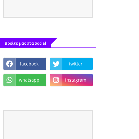
Βρείτε μας στα Social
facebook
twitter
whatsapp
instagram