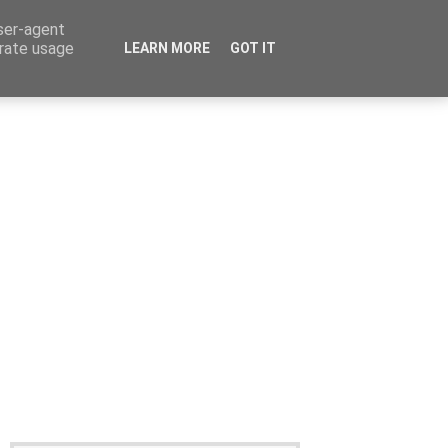
user-agent
erate usage
LEARN MORE
GOT IT
Καταχώρηση Αγγελίας