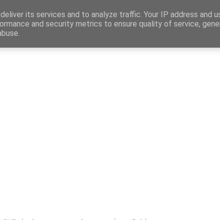
Map
eliver its services and to analyze traffic. Your IP address and 
ormance and security metrics to ensure quality of service, gen
abuse.
η
Αγγελίες Εργασίας
Δημόσιος Τομέας
Επικράτεια