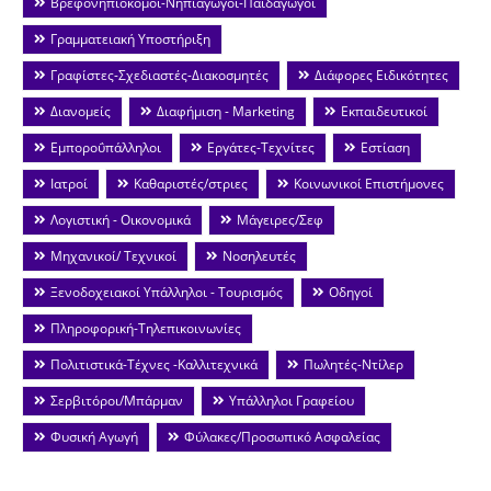
Βρεφονηπιοκόμοι-Νηπιαγωγοί-Παιδαγωγοί
Γραμματειακή Υποστήριξη
Γραφίστες-Σχεδιαστές-Διακοσμητές
Διάφορες Ειδικότητες
Διανομείς
Διαφήμιση - Marketing
Εκπαιδευτικοί
Εμποροΰπάλληλοι
Εργάτες-Τεχνίτες
Εστίαση
Ιατροί
Καθαριστές/στριες
Κοινωνικοί Επιστήμονες
Λογιστική - Οικονομικά
Μάγειρες/Σεφ
Μηχανικοί/ Τεχνικοί
Νοσηλευτές
Ξενοδοχειακοί Υπάλληλοι - Τουρισμός
Οδηγοί
Πληροφορική-Τηλεπικοινωνίες
Πολιτιστικά-Τέχνες -Καλλιτεχνικά
Πωλητές-Ντίλερ
Σερβιτόροι/Μπάρμαν
Υπάλληλοι Γραφείου
Φυσική Αγωγή
Φύλακες/Προσωπικό Ασφαλείας