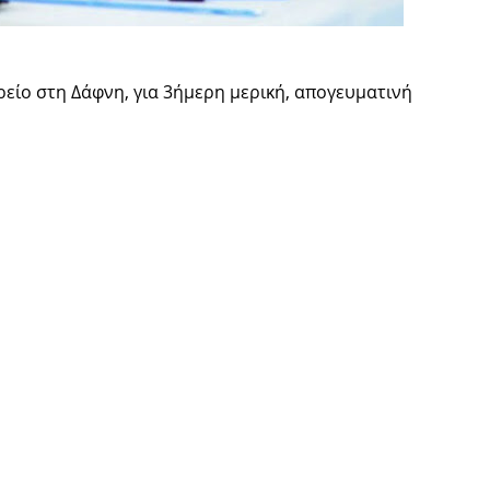
ρείο στη Δάφνη, για 3ήμερη μερική, απογευματινή