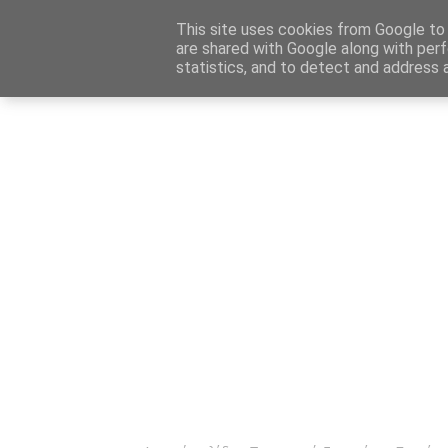
Αρχική
Καταχώρηση Αγγελίας
Επικοινωνία
Site 
This site uses cookies from Google to d
are shared with Google along with perf
statistics, and to detect and address 
Ενημέρωσ