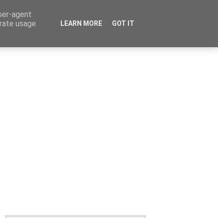
user-agent
erate usage
LEARN MORE
GOT IT
Καταχώρηση Αγγελίας