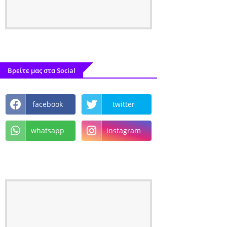
Βρείτε μας στα Social
facebook
twitter
whatsapp
instagram