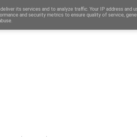
Map
eliver its services and to analyze traffic. Your IP address and 
ormance and security metrics to ensure quality of service, gen
abuse.
η
Αγγελίες Εργασίας
Δημόσιος Τομέας
Επικράτεια