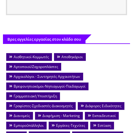
Βρες αγγελίες εργασίας στον κλάδο σου
Αισθητικοί-Κομμωτές
Αποθηκάριοι
Αρτοποιοί/Ζαχαροπλάστες
Αρχαιολόγοι - Συντηρητές Αρχαιοτήτων
Βρεφονηπιοκόμοι-Νηπιαγωγοί-Παιδαγωγοί
Γραμματειακή Υποστήριξη
Γραφίστες-Σχεδιαστές-Διακοσμητές
Διάφορες Ειδικότητες
Διανομείς
Διαφήμιση - Marketing
Εκπαιδευτικοί
Εμποροΰπάλληλοι
Εργάτες-Τεχνίτες
Εστίαση