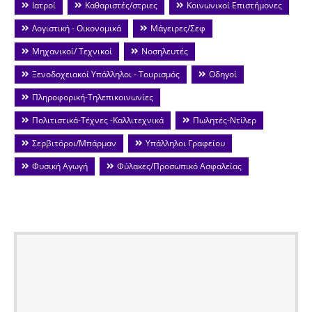
Ιατροί
Καθαριστές/στριες
Κοινωνικοί Επιστήμονες
Λογιστική - Οικονομικά
Μάγειρες/Σεφ
Μηχανικοί/ Τεχνικοί
Νοσηλευτές
Ξενοδοχειακοί Υπάλληλοι - Τουρισμός
Οδηγοί
Πληροφορική-Τηλεπικοινωνίες
Πολιτιστικά-Τέχνες -Καλλιτεχνικά
Πωλητές-Ντίλερ
Σερβιτόροι/Μπάρμαν
Υπάλληλοι Γραφείου
Φυσική Αγωγή
Φύλακες/Προσωπικό Ασφαλείας