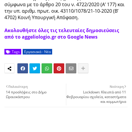
σύμφωνα με το άρθρο 20 του ν. 4722/2020 (Α’ 177) και
την υπ. αριθμ. πρωτ. οικ. 43110/1078/21-10-2020 (Β’
4702) Kοινή Yπουργική Aπόφαση.
Ακολουθήστε όλες τις τελευταίες δημοσιεύσεις
από το aggeliologio.gr στο Google News
Tags
Εργασιακά - Νέα
Παλαιότερη
Νεότερη
14 προσλήψεις στο Δήμο
Lockdown: Κλειστά από 11
Ωραιοκάστρου
Φεβρουαρίου σχολεία, καταστήματα
και κομμωτήρια