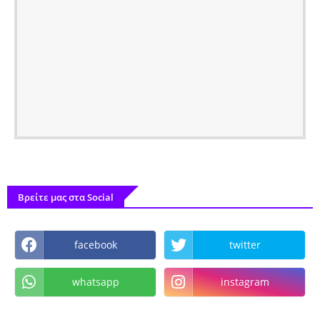
Βρείτε μας στα Social
facebook
twitter
whatsapp
instagram