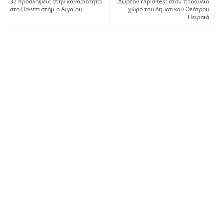
32 προσλήψεις στην καθαριότητα
Δωρεάν rapid-test στον προαύλιο
στο Πανεπιστήμιο Αιγαίου
χώρο του Δημοτικού Θεάτρου
Πειραιά