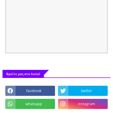
Βρείτε μας στα Social
facebook
twitter
whatsapp
instagram