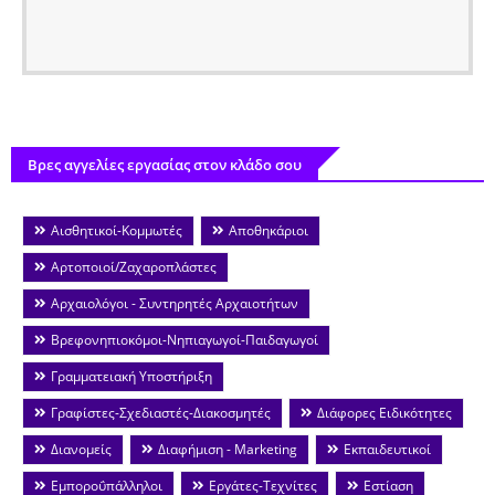
Βρες αγγελίες εργασίας στον κλάδο σου
Αισθητικοί-Κομμωτές
Αποθηκάριοι
Αρτοποιοί/Ζαχαροπλάστες
Αρχαιολόγοι - Συντηρητές Αρχαιοτήτων
Βρεφονηπιοκόμοι-Νηπιαγωγοί-Παιδαγωγοί
Γραμματειακή Υποστήριξη
Γραφίστες-Σχεδιαστές-Διακοσμητές
Διάφορες Ειδικότητες
Διανομείς
Διαφήμιση - Marketing
Εκπαιδευτικοί
Εμποροΰπάλληλοι
Εργάτες-Τεχνίτες
Εστίαση