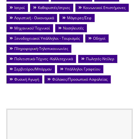
Ιατροί
Καθαριστές/στριες
Κοινωνικοί Επιστήμονες
Λογιστική - Οικονομικά
Μάγειρες/Σεφ
Μηχανικοί/ Τεχνικοί
Νοσηλευτές
Ξενοδοχειακοί Υπάλληλοι - Τουρισμός
Οδηγοί
Πληροφορική-Τηλεπικοινωνίες
Πολιτιστικά-Τέχνες -Καλλιτεχνικά
Πωλητές-Ντίλερ
Σερβιτόροι/Μπάρμαν
Υπάλληλοι Γραφείου
Φυσική Αγωγή
Φύλακες/Προσωπικό Ασφαλείας