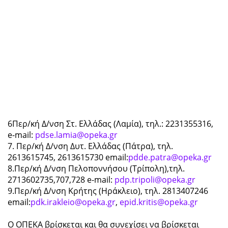
6Περ/κή Δ/νση Στ. Ελλάδας (Λαμία), τηλ.: 2231355316,
e-mail:
pdse.lamia@opeka.gr
7. Περ/κή Δ/νση Δυτ. Ελλάδας (Πάτρα), τηλ.
2613615745, 2613615730 email:
pdde.patra@opeka.gr
8.Περ/κή Δ/νση Πελοποννήσου (Τρίπολη),τηλ.
2713602735,707,728 e-mail:
pdp.tripoli@opeka.gr
9.Περ/κή Δ/νση Κρήτης (Ηράκλειο), τηλ. 2813407246
email:
pdk.irakleio@opeka.gr
,
epid.kritis@opeka.gr
Ο ΟΠΕΚΑ βρίσκεται και θα συνεχίσει να βρίσκεται