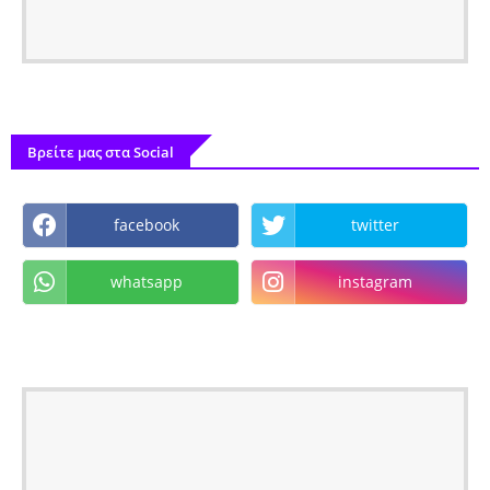
Βρείτε μας στα Social
facebook
twitter
whatsapp
instagram