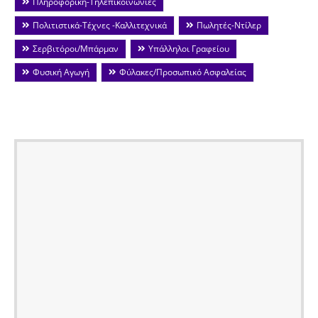
Πληροφορική-Τηλεπικοινωνίες
Πολιτιστικά-Τέχνες -Καλλιτεχνικά
Πωλητές-Ντίλερ
Σερβιτόροι/Μπάρμαν
Υπάλληλοι Γραφείου
Φυσική Αγωγή
Φύλακες/Προσωπικό Ασφαλείας