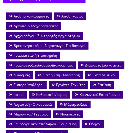
Αισθητικοί-Κομμωτές
Αποθηκάριοι
Αρτοποιοί/Ζαχαροπλάστες
Αρχαιολόγοι - Συντηρητές Αρχαιοτήτων
Βρεφονηπιοκόμοι-Νηπιαγωγοί-Παιδαγωγοί
Γραμματειακή Υποστήριξη
Γραφίστες-Σχεδιαστές-Διακοσμητές
Διάφορες Ειδικότητες
Διανομείς
Διαφήμιση - Marketing
Εκπαιδευτικοί
Εμποροΰπάλληλοι
Εργάτες-Τεχνίτες
Εστίαση
Ιατροί
Καθαριστές/στριες
Κοινωνικοί Επιστήμονες
Λογιστική - Οικονομικά
Μάγειρες/Σεφ
Μηχανικοί/ Τεχνικοί
Νοσηλευτές
Ξενοδοχειακοί Υπάλληλοι - Τουρισμός
Οδηγοί