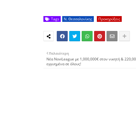
Tags
Ν. Θεσσαλονίκης
Προκηρύξεις
Παλαιότερη
Νέα NoviLeague με 1,000,000€ στον νικητή & 220,0
εγγυημένα σε όλους!