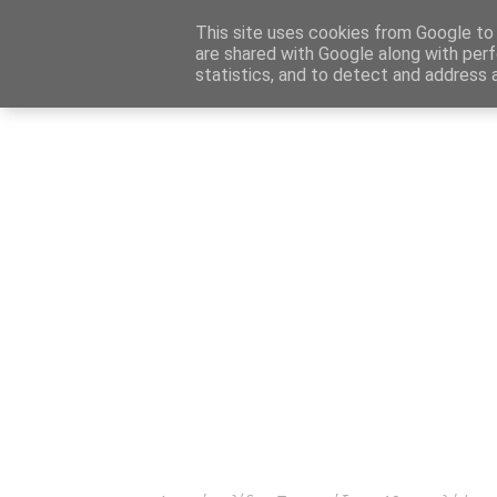
Αρχική
Καταχώρηση Αγγελίας
Επικοινωνία
Site 
This site uses cookies from Google to d
are shared with Google along with perf
statistics, and to detect and address 
Ενημέρωσ