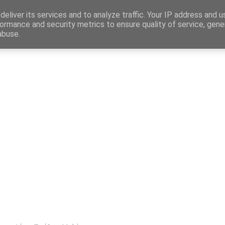
Map
eliver its services and to analyze traffic. Your IP address and 
ormance and security metrics to ensure quality of service, gen
abuse.
η
Αγγελίες Εργασίας
Δημόσιος Τομέας
Επικράτεια