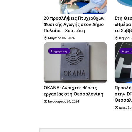
20 προσλήψεις Πτυχιούχων
Στη Θε
Φυσικής Αγωγής στον Δήμο
«Ημέρα 
Πυλαίας - Χορτιάτη
το Σάββ
Μάρτιος 06, 2024
Φεβρουά
Ενημέρωση
Αρχαιο
ΟΚΑΝΑ: Ανοιχτές θέσεις
Προσλή
εργασίας στη Θεσσαλονίκη
στην Ε
Θεσσαλ
Ιανουάριος 24, 2024
Δεκέμβρι