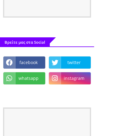
Βρείτε μας στα Social
facebook
twitter
whatsapp
instagram