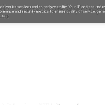
Map
eliver its services and to analyze traffic. Your IP address and 
ormance and security metrics to ensure quality of service, gen
abuse.
η
Αγγελίες Εργασίας
Δημόσιος Τομέας
Επικράτεια