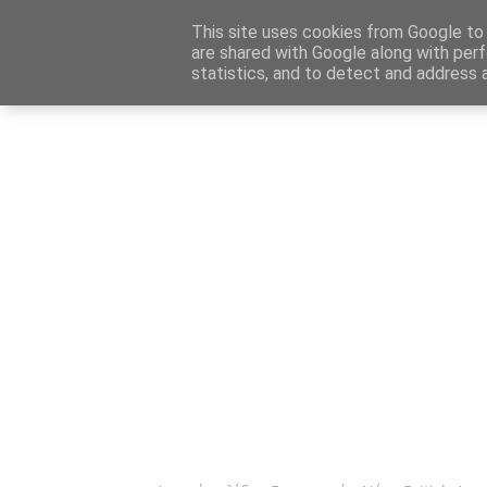
Αρχική
Καταχώρηση Αγγελίας
Επικοινωνία
Site 
This site uses cookies from Google to d
are shared with Google along with perf
statistics, and to detect and address 
Ενημέρωσ