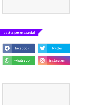
Βρείτε μας στα Social
facebook
twitter
whatsapp
instagram