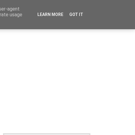
user-agent
erate usage
LEARN MORE
GOT IT
Καταχώρηση Αγγελίας