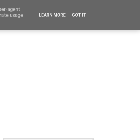
user-agent
erate usage
LEARN MORE
GOT IT
Καταχώρηση Αγγελίας