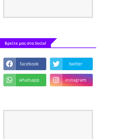
Βρείτε μας στα Social
facebook
twitter
whatsapp
instagram