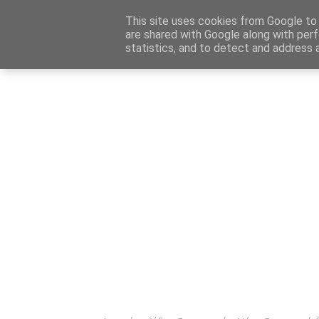
Αρχική
Καταχώρηση Αγγελίας
Επικοινωνία
Site 
This site uses cookies from Google to d
are shared with Google along with perf
statistics, and to detect and address 
Ενημέρωσ