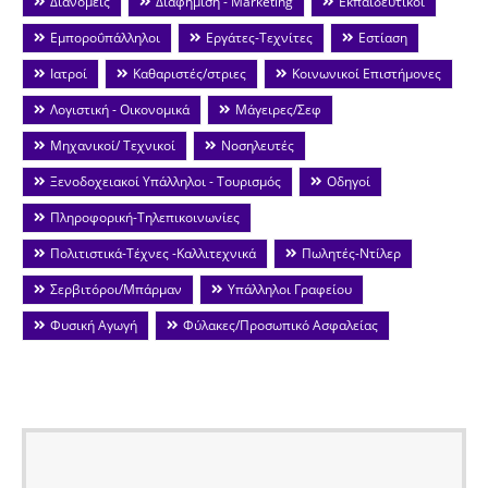
Διανομείς
Διαφήμιση - Marketing
Εκπαιδευτικοί
Εμποροΰπάλληλοι
Εργάτες-Τεχνίτες
Εστίαση
Ιατροί
Καθαριστές/στριες
Κοινωνικοί Επιστήμονες
Λογιστική - Οικονομικά
Μάγειρες/Σεφ
Μηχανικοί/ Τεχνικοί
Νοσηλευτές
Ξενοδοχειακοί Υπάλληλοι - Τουρισμός
Οδηγοί
Πληροφορική-Τηλεπικοινωνίες
Πολιτιστικά-Τέχνες -Καλλιτεχνικά
Πωλητές-Ντίλερ
Σερβιτόροι/Μπάρμαν
Υπάλληλοι Γραφείου
Φυσική Αγωγή
Φύλακες/Προσωπικό Ασφαλείας