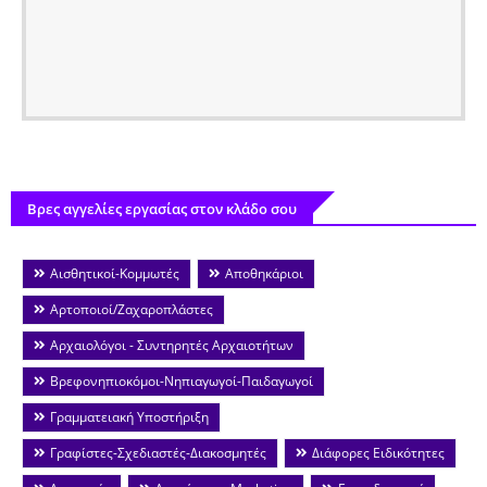
Βρες αγγελίες εργασίας στον κλάδο σου
Αισθητικοί-Κομμωτές
Αποθηκάριοι
Αρτοποιοί/Ζαχαροπλάστες
Αρχαιολόγοι - Συντηρητές Αρχαιοτήτων
Βρεφονηπιοκόμοι-Νηπιαγωγοί-Παιδαγωγοί
Γραμματειακή Υποστήριξη
Γραφίστες-Σχεδιαστές-Διακοσμητές
Διάφορες Ειδικότητες