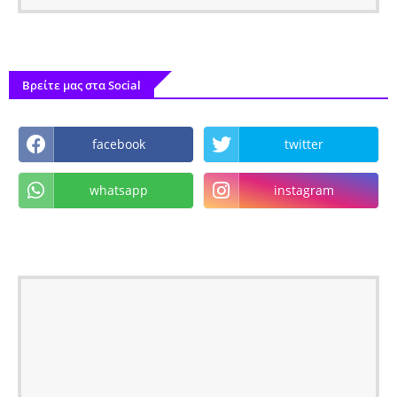
Βρείτε μας στα Social
facebook
twitter
whatsapp
instagram