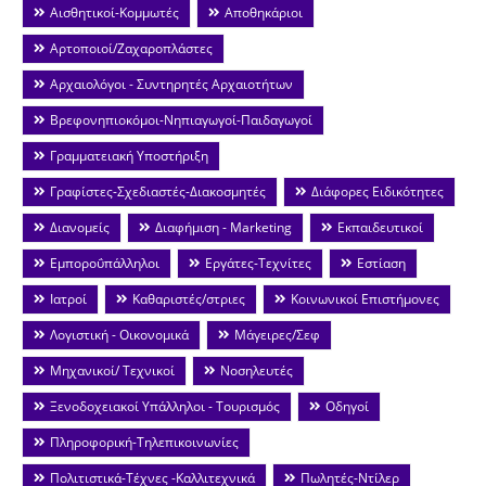
Αισθητικοί-Κομμωτές
Αποθηκάριοι
Αρτοποιοί/Ζαχαροπλάστες
Αρχαιολόγοι - Συντηρητές Αρχαιοτήτων
Βρεφονηπιοκόμοι-Νηπιαγωγοί-Παιδαγωγοί
Γραμματειακή Υποστήριξη
Γραφίστες-Σχεδιαστές-Διακοσμητές
Διάφορες Ειδικότητες
Διανομείς
Διαφήμιση - Marketing
Εκπαιδευτικοί
Εμποροΰπάλληλοι
Εργάτες-Τεχνίτες
Εστίαση
Ιατροί
Καθαριστές/στριες
Κοινωνικοί Επιστήμονες
Λογιστική - Οικονομικά
Μάγειρες/Σεφ
Μηχανικοί/ Τεχνικοί
Νοσηλευτές
Ξενοδοχειακοί Υπάλληλοι - Τουρισμός
Οδηγοί
Πληροφορική-Τηλεπικοινωνίες
Πολιτιστικά-Τέχνες -Καλλιτεχνικά
Πωλητές-Ντίλερ