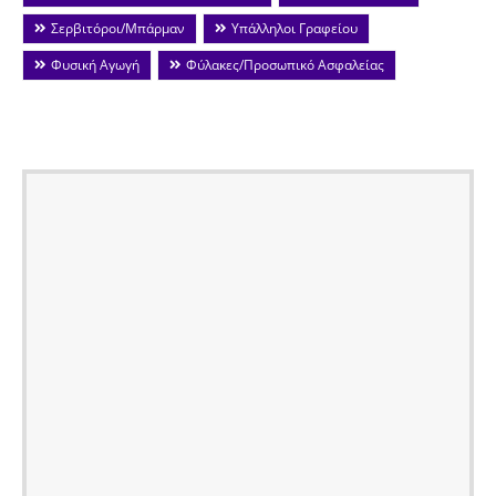
Σερβιτόροι/Μπάρμαν
Υπάλληλοι Γραφείου
Φυσική Αγωγή
Φύλακες/Προσωπικό Ασφαλείας