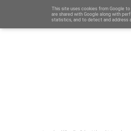
Αρχική
Καταχώρηση Αγγελίας
Επικοινωνία
Site 
This site uses cookies from Google to d
are shared with Google along with perf
statistics, and to detect and address 
Ενημέρωσ