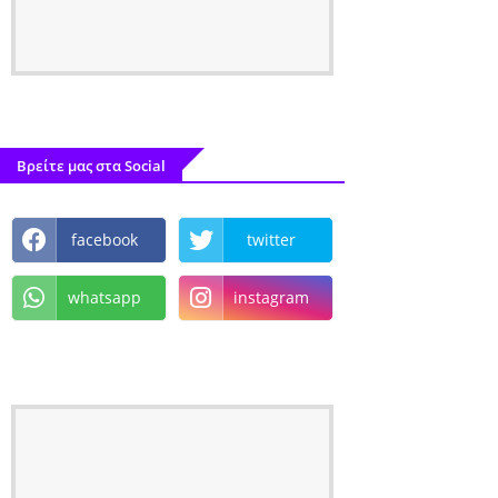
Βρείτε μας στα Social
facebook
twitter
whatsapp
instagram