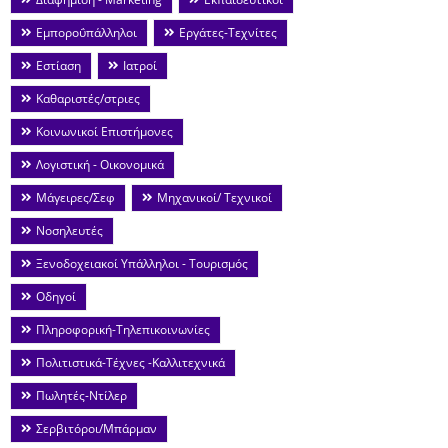
Εμποροΰπάλληλοι
Εργάτες-Τεχνίτες
Εστίαση
Ιατροί
Καθαριστές/στριες
Κοινωνικοί Επιστήμονες
Λογιστική - Οικονομικά
Μάγειρες/Σεφ
Μηχανικοί/ Τεχνικοί
Νοσηλευτές
Ξενοδοχειακοί Υπάλληλοι - Τουρισμός
Οδηγοί
Πληροφορική-Τηλεπικοινωνίες
Πολιτιστικά-Τέχνες -Καλλιτεχνικά
Πωλητές-Ντίλερ
Σερβιτόροι/Μπάρμαν