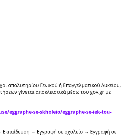
οχοι απολυτηρίου Γενικού ή Επαγγελματικού Λυκείου,
τήσεων γίνεται αποκλειστικά μέσω του gov.gr με
use/eggraphe-se-skholeio/eggraphe-se-iek-tou-
 → Εκπαίδευση → Εγγραφή σε σχολείο → Εγγραφή σε