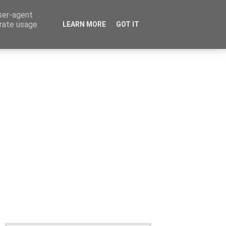
user-agent
erate usage
LEARN MORE
GOT IT
Καταχώρηση Αγγελίας