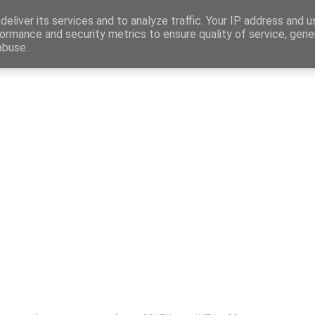
Map
eliver its services and to analyze traffic. Your IP address and 
ormance and security metrics to ensure quality of service, gen
abuse.
η
Αγγελίες Εργασίας
Δημόσιος Τομέας
Επικράτεια