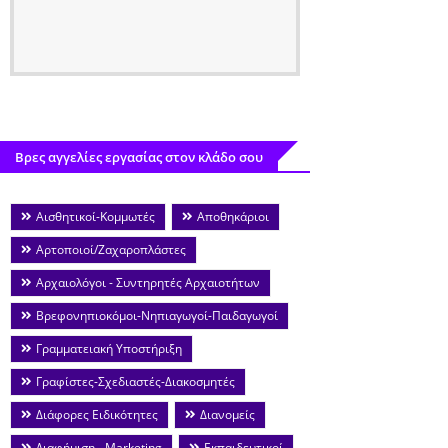
Βρες αγγελίες εργασίας στον κλάδο σου
Αισθητικοί-Κομμωτές
Αποθηκάριοι
Αρτοποιοί/Ζαχαροπλάστες
Αρχαιολόγοι - Συντηρητές Αρχαιοτήτων
Βρεφονηπιοκόμοι-Νηπιαγωγοί-Παιδαγωγοί
Γραμματειακή Υποστήριξη
Γραφίστες-Σχεδιαστές-Διακοσμητές
Διάφορες Ειδικότητες
Διανομείς
Διαφήμιση - Marketing
Εκπαιδευτικοί