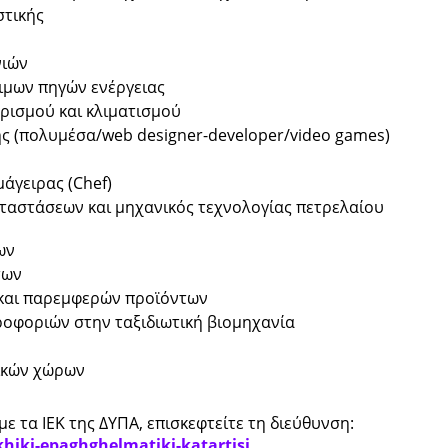
στικής
νιών
ιμων πηγών ενέργειας
ρισμού και κλιματισμού
 (πολυμέσα/web designer-developer/video games)
μάγειρας (Chef)
αταστάσεων και μηχανικός τεχνολογίας πετρελαίου
ων
των
 και παρεμφερών προϊόντων
ροφοριών στην ταξιδιωτική βιομηχανία
ικών χώρων
ε τα ΙΕΚ της ΔΥΠΑ, επισκεφτείτε τη διεύθυνση:
hiki-epaghghelmatiki-katartisi