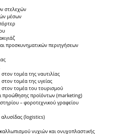
ων στελεχών
κών μέσων
πόρτερ
ου
ακιγιάζ
και προσκυνηματικών περιηγήσεων
ίας
ς
ς στον τομέα της ναυτιλίας
 στον τομέα της υγείας
ς στον τομέα του τουρισμού
αι προώθησης προϊόντων (marketing)
στηρίου – φοροτεχνικού γραφείου
λυσίδας (logistics)
– καλλωπισμού νυχιών και ονυχοπλαστικής