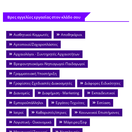
Βρες αγγελίες εργασίας στον κλάδο σου
Αισθητικοί-Κομμωτές
Αποθηκάριοι
Αρτοποιοί/Ζαχαροπλάστες
Αρχαιολόγοι - Συντηρητές Αρχαιοτήτων
Βρεφονηπιοκόμοι-Νηπιαγωγοί-Παιδαγωγοί
Γραμματειακή Υποστήριξη
Γραφίστες-Σχεδιαστές-Διακοσμητές
Διάφορες Ειδικότητες
Διανομείς
Διαφήμιση - Marketing
Εκπαιδευτικοί
Εμποροΰπάλληλοι
Εργάτες-Τεχνίτες
Εστίαση
Ιατροί
Καθαριστές/στριες
Κοινωνικοί Επιστήμονες
Λογιστική - Οικονομικά
Μάγειρες/Σεφ
Μηχανικοί/ Τεχνικοί
Νοσηλευτές