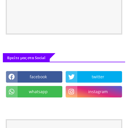
Βρείτε μας στα Social
facebook
twitter
whatsapp
instagram