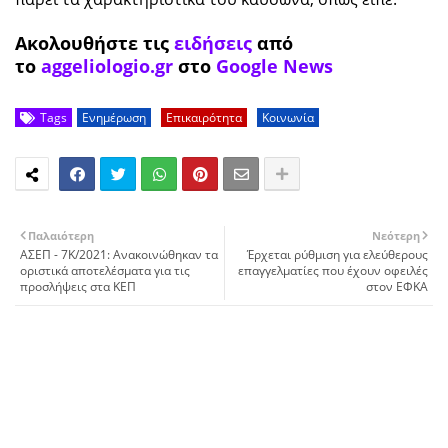
Ακολουθήστε τις
ειδήσεις
από
το
aggeliologio.gr
στο
Google News
Tags
Ενημέρωση
Επικαιρότητα
Κοινωνία
Παλαιότερη
Νεότερη
ΑΣΕΠ - 7Κ/2021: Ανακοινώθηκαν τα
Έρχεται ρύθμιση για ελεύθερους
οριστικά αποτελέσματα για τις
επαγγελματίες που έχουν οφειλές
προσλήψεις στα ΚΕΠ
στον ΕΦΚΑ