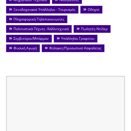
Ξενοδοχειακοί Υπάλληλοι - Τουρισμός
Οδηγοί
Πληροφορική-Τηλεπικοινωνίες
Πολιτιστικά-Τέχνες -Καλλιτεχνικά
Πωλητές-Ντίλερ
Σερβιτόροι/Μπάρμαν
Υπάλληλοι Γραφείου
Φυσική Αγωγή
Φύλακες/Προσωπικό Ασφαλείας