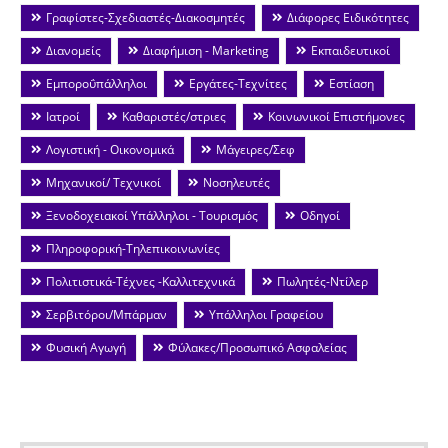
Γραφίστες-Σχεδιαστές-Διακοσμητές
Διάφορες Ειδικότητες
Διανομείς
Διαφήμιση - Marketing
Εκπαιδευτικοί
Εμποροΰπάλληλοι
Εργάτες-Τεχνίτες
Εστίαση
Ιατροί
Καθαριστές/στριες
Κοινωνικοί Επιστήμονες
Λογιστική - Οικονομικά
Μάγειρες/Σεφ
Μηχανικοί/ Τεχνικοί
Νοσηλευτές
Ξενοδοχειακοί Υπάλληλοι - Τουρισμός
Οδηγοί
Πληροφορική-Τηλεπικοινωνίες
Πολιτιστικά-Τέχνες -Καλλιτεχνικά
Πωλητές-Ντίλερ
Σερβιτόροι/Μπάρμαν
Υπάλληλοι Γραφείου
Φυσική Αγωγή
Φύλακες/Προσωπικό Ασφαλείας