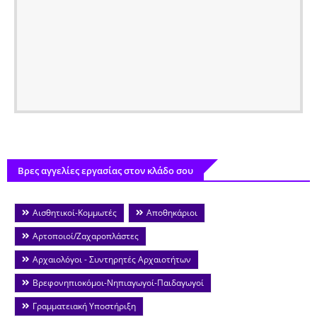
Βρες αγγελίες εργασίας στον κλάδο σου
Αισθητικοί-Κομμωτές
Αποθηκάριοι
Αρτοποιοί/Ζαχαροπλάστες
Αρχαιολόγοι - Συντηρητές Αρχαιοτήτων
Βρεφονηπιοκόμοι-Νηπιαγωγοί-Παιδαγωγοί
Γραμματειακή Υποστήριξη