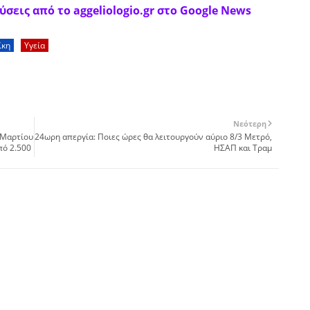
σεις από το aggeliologio.gr στο Google News
ίκη
Υγεία
Νεότερη
 Μαρτίου
24ωρη απεργία: Ποιες ώρες θα λειτουργούν αύριο 8/3 Μετρό,
πό 2.500
ΗΣΑΠ και Τραμ