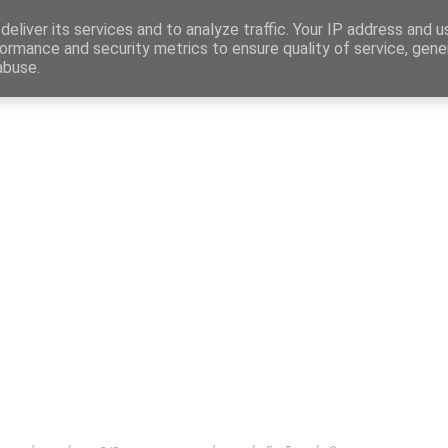
Map
eliver its services and to analyze traffic. Your IP address and 
ormance and security metrics to ensure quality of service, gen
abuse.
η
Αγγελίες Εργασίας
Δημόσιος Τομέας
Επικράτεια