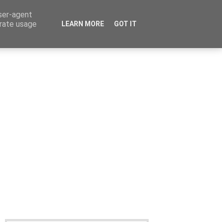
user-agent
erate usage
LEARN MORE
GOT IT
Καταχώρηση Αγγελίας