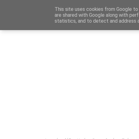
Αρχική
Καταχώρηση Αγγελίας
Επικοινωνία
Site 
This site uses cookies from Google to d
are shared with Google along with perf
statistics, and to detect and address 
Ενημέρωσ