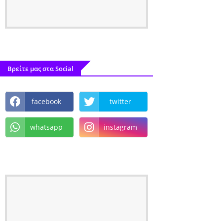
Βρείτε μας στα Social
facebook
twitter
whatsapp
instagram