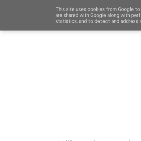
Αρχική
Καταχώρηση Αγγελίας
Επικοινωνία
Site 
This site uses cookies from Google to d
are shared with Google along with perf
statistics, and to detect and address 
Ενημέρωσ