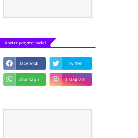
Βρείτε μας στα Social
facebook
twitter
whatsapp
instagram