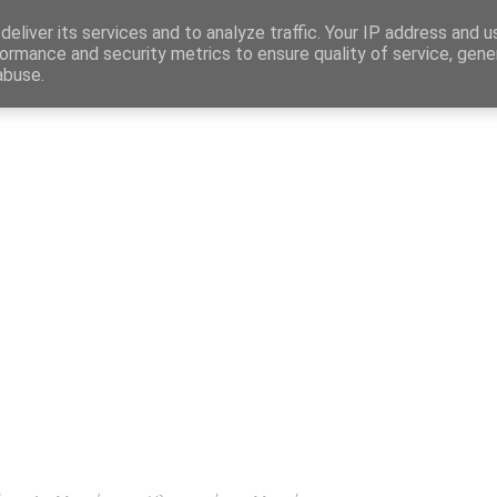
Map
eliver its services and to analyze traffic. Your IP address and 
ormance and security metrics to ensure quality of service, gen
abuse.
η
Αγγελίες Εργασίας
Δημόσιος Τομέας
Επικράτεια