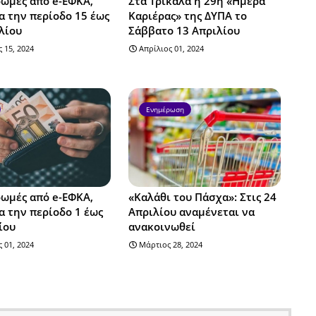
ωμές από e-ΕΦΚΑ,
Στα Τρίκαλα η 29η «Ημέρα
α την περίοδο 15 έως
Καριέρας» της ΔΥΠΑ το
λίου
Σάββατο 13 Απριλίου
 15, 2024
Απρίλιος 01, 2024
Ενημέρωση
ωμές από e-ΕΦΚΑ,
«Καλάθι του Πάσχα»: Στις 24
α την περίοδο 1 έως
Απριλίου αναμένεται να
ίου
ανακοινωθεί
 01, 2024
Μάρτιος 28, 2024