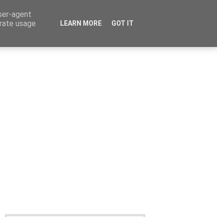
user-agent
erate usage
LEARN MORE
GOT IT
Καταχώρηση Αγγελίας