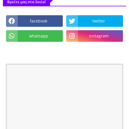
Βρείτε μας στα Social
facebook
twitter
whatsapp
instagram