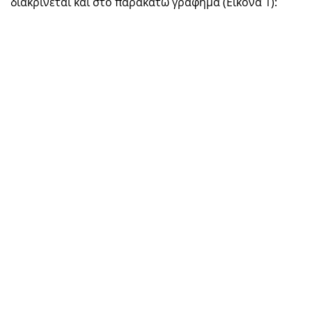
διακρίνεται και στο παρακάτω γράφημα (Εικόνα 1):