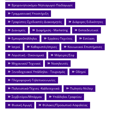
Βρεφονηπιοκόμοι-Νηπιαγωγοί-Παιδαγωγοί
Γραμματειακή Υποστήριξη
Γραφίστες-Σχεδιαστές-Διακοσμητές
Διάφορες Ειδικότητες
Διανομείς
Διαφήμιση - Marketing
Εκπαιδευτικοί
Εμποροΰπάλληλοι
Εργάτες-Τεχνίτες
Εστίαση
Ιατροί
Καθαριστές/στριες
Κοινωνικοί Επιστήμονες
Λογιστική - Οικονομικά
Μάγειρες/Σεφ
Μηχανικοί/ Τεχνικοί
Νοσηλευτές
Ξενοδοχειακοί Υπάλληλοι - Τουρισμός
Οδηγοί
Πληροφορική-Τηλεπικοινωνίες
Πολιτιστικά-Τέχνες -Καλλιτεχνικά
Πωλητές-Ντίλερ
Σερβιτόροι/Μπάρμαν
Υπάλληλοι Γραφείου
Φυσική Αγωγή
Φύλακες/Προσωπικό Ασφαλείας