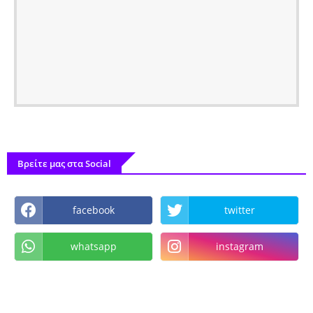
Βρείτε μας στα Social
facebook
twitter
whatsapp
instagram