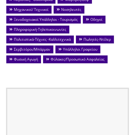
Μηχανικοί/ Τεχνικοί
Νοσηλευτές
Ξενοδοχειακοί Υπάλληλοι - Τουρισμός
Οδηγοί
Πληροφορική-Τηλεπικοινωνίες
Πολιτιστικά-Τέχνες -Καλλιτεχνικά
Πωλητές-Ντίλερ
Σερβιτόροι/Μπάρμαν
Υπάλληλοι Γραφείου
Φυσική Αγωγή
Φύλακες/Προσωπικό Ασφαλείας