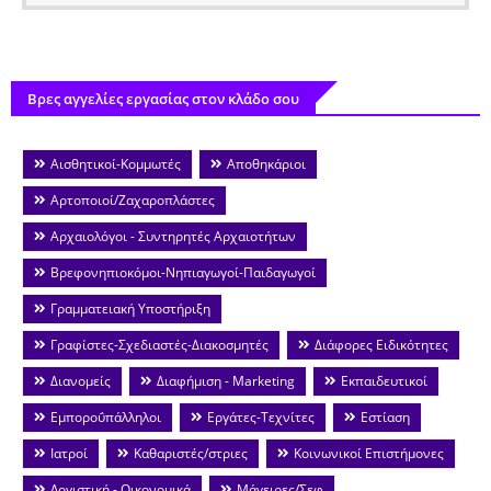
Βρες αγγελίες εργασίας στον κλάδο σου
Αισθητικοί-Κομμωτές
Αποθηκάριοι
Αρτοποιοί/Ζαχαροπλάστες
Αρχαιολόγοι - Συντηρητές Αρχαιοτήτων
Βρεφονηπιοκόμοι-Νηπιαγωγοί-Παιδαγωγοί
Γραμματειακή Υποστήριξη
Γραφίστες-Σχεδιαστές-Διακοσμητές
Διάφορες Ειδικότητες
Διανομείς
Διαφήμιση - Marketing
Εκπαιδευτικοί
Εμποροΰπάλληλοι
Εργάτες-Τεχνίτες
Εστίαση
Ιατροί
Καθαριστές/στριες
Κοινωνικοί Επιστήμονες
Λογιστική - Οικονομικά
Μάγειρες/Σεφ