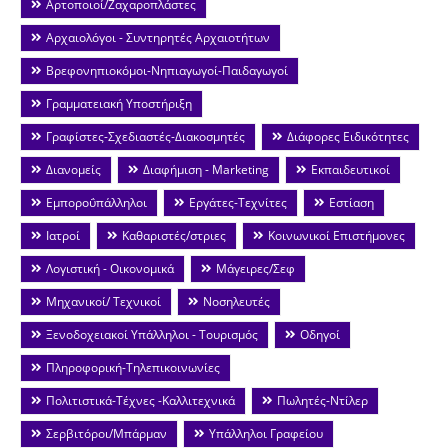
Αρτοποιοί/Ζαχαροπλάστες
Αρχαιολόγοι - Συντηρητές Αρχαιοτήτων
Βρεφονηπιοκόμοι-Νηπιαγωγοί-Παιδαγωγοί
Γραμματειακή Υποστήριξη
Γραφίστες-Σχεδιαστές-Διακοσμητές
Διάφορες Ειδικότητες
Διανομείς
Διαφήμιση - Marketing
Εκπαιδευτικοί
Εμποροΰπάλληλοι
Εργάτες-Τεχνίτες
Εστίαση
Ιατροί
Καθαριστές/στριες
Κοινωνικοί Επιστήμονες
Λογιστική - Οικονομικά
Μάγειρες/Σεφ
Μηχανικοί/ Τεχνικοί
Νοσηλευτές
Ξενοδοχειακοί Υπάλληλοι - Τουρισμός
Οδηγοί
Πληροφορική-Τηλεπικοινωνίες
Πολιτιστικά-Τέχνες -Καλλιτεχνικά
Πωλητές-Ντίλερ
Σερβιτόροι/Μπάρμαν
Υπάλληλοι Γραφείου