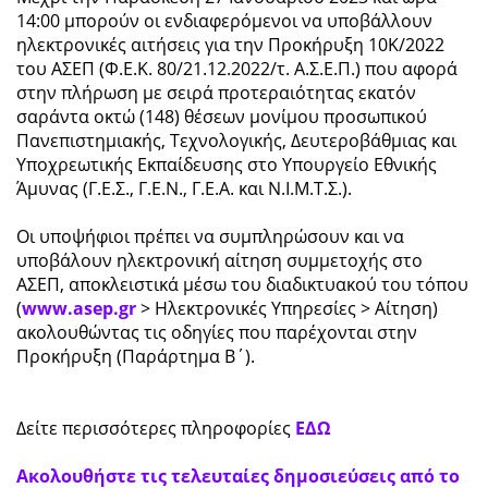
14:00 μπορούν οι ενδιαφερόμενοι να υποβάλλουν
ηλεκτρονικές αιτήσεις για την Προκήρυξη 10Κ/2022
του ΑΣΕΠ (Φ.Ε.Κ. 80/21.12.2022/τ. Α.Σ.Ε.Π.) που αφορά
στην πλήρωση με σειρά προτεραιότητας εκατόν
σαράντα οκτώ (148) θέσεων μονίμου προσωπικού
Πανεπιστημιακής, Τεχνολογικής, Δευτεροβάθμιας και
Υποχρεωτικής Εκπαίδευσης στο Υπουργείο Εθνικής
Άμυνας (Γ.Ε.Σ., Γ.Ε.Ν., Γ.Ε.Α. και Ν.Ι.Μ.Τ.Σ.).
Οι υποψήφιοι πρέπει να συμπληρώσουν και να
υποβάλουν ηλεκτρονική αίτηση συμμετοχής στο
ΑΣΕΠ, αποκλειστικά μέσω του διαδικτυακού του τόπου
(
www.asep.gr
> Ηλεκτρονικές Υπηρεσίες > Αίτηση)
ακολουθώντας τις οδηγίες που παρέχονται στην
Προκήρυξη (Παράρτημα Β΄).
Δείτε περισσότερες πληροφορίες
ΕΔΩ
Ακολουθήστε τις τελευταίες δημοσιεύσεις από το