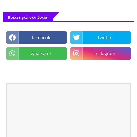
Βρείτε μας στα Social
facebook
twitter
whatsapp
instagram