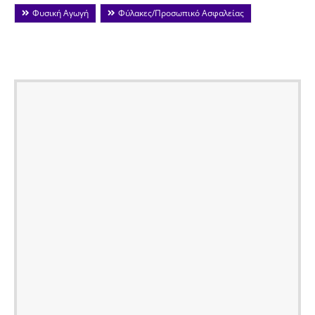
Φυσική Αγωγή
Φύλακες/Προσωπικό Ασφαλείας