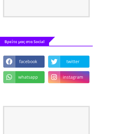
Βρείτε μας στα Social
facebook
twitter
whatsapp
instagram