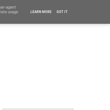
user-agent
erate usage
LEARN MORE
GOT IT
Καταχώρηση Αγγελίας