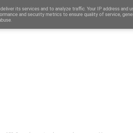
Map
eliver its services and to analyze traffic. Your IP address and 
ormance and security metrics to ensure quality of service, gen
abuse.
η
Αγγελίες Εργασίας
Δημόσιος Τομέας
Επικράτεια