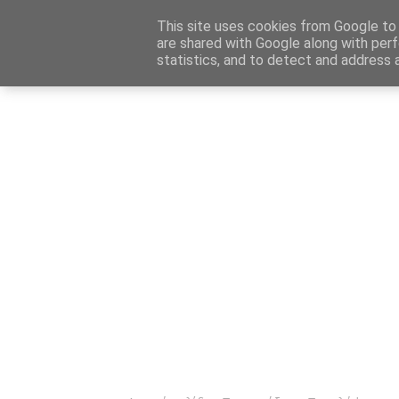
Αρχική
Καταχώρηση Αγγελίας
Επικοινωνία
Site 
This site uses cookies from Google to d
are shared with Google along with perf
statistics, and to detect and address 
Ενημέρωσ