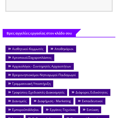
Βρες αγγελίες εργασίας στον κλάδο σου
Αισθητικοί-Κομμωτές
Αποθηκάριοι
Αρτοποιοί/Ζαχαροπλάστες
Αρχαιολόγοι - Συντηρητές Αρχαιοτήτων
Βρεφονηπιοκόμοι-Νηπιαγωγοί-Παιδαγωγοί
Γραμματειακή Υποστήριξη
Γραφίστες-Σχεδιαστές-Διακοσμητές
Διάφορες Ειδικότητες
Διανομείς
Διαφήμιση - Marketing
Εκπαιδευτικοί
Εμποροΰπάλληλοι
Εργάτες-Τεχνίτες
Εστίαση