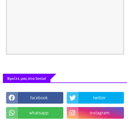
Βρείτε μας στα Social
facebook
twitter
whatsapp
instagram