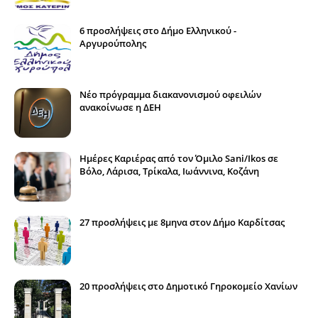
6 προσλήψεις στο Δήμο Ελληνικού -
Αργυρούπολης
Νέο πρόγραμμα διακανονισμού οφειλών
ανακοίνωσε η ΔΕΗ
Ημέρες Καριέρας από τον Όμιλο Sani/Ikos σε
Βόλο, Λάρισα, Τρίκαλα, Ιωάννινα, Κοζάνη
27 προσλήψεις με 8μηνα στον Δήμο Καρδίτσας
20 προσλήψεις στο Δημοτικό Γηροκομείο Χανίων