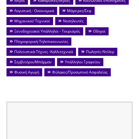
Ιατροί
Καθαριστές/στριες
Κοινωνικοί Επιστήμονες
Λογιστική - Οικονομικά
Μάγειρες/Σεφ
Μηχανικοί/ Τεχνικοί
Νοσηλευτές
Ξενοδοχειακοί Υπάλληλοι - Τουρισμός
Οδηγοί
Πληροφορική-Τηλεπικοινωνίες
Πολιτιστικά-Τέχνες -Καλλιτεχνικά
Πωλητές-Ντίλερ
Σερβιτόροι/Μπάρμαν
Υπάλληλοι Γραφείου
Φυσική Αγωγή
Φύλακες/Προσωπικό Ασφαλείας