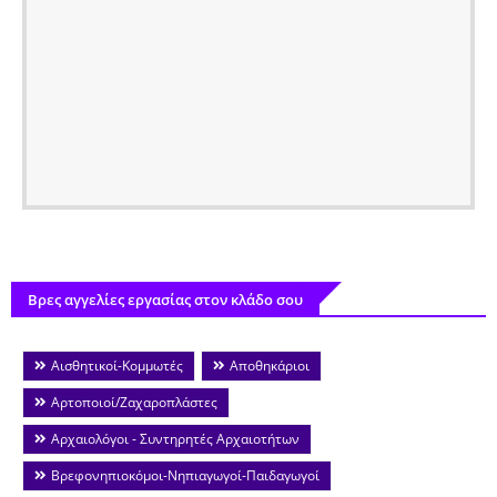
Βρες αγγελίες εργασίας στον κλάδο σου
Αισθητικοί-Κομμωτές
Αποθηκάριοι
Αρτοποιοί/Ζαχαροπλάστες
Αρχαιολόγοι - Συντηρητές Αρχαιοτήτων
Βρεφονηπιοκόμοι-Νηπιαγωγοί-Παιδαγωγοί