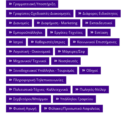
Γραμματειακή Υποστήριξη
Γραφίστες-Σχεδιαστές-Διακοσμητές
Διάφορες Ειδικότητες
Διανομείς
Διαφήμιση - Marketing
Εκπαιδευτικοί
Εμποροΰπάλληλοι
Εργάτες-Τεχνίτες
Εστίαση
Ιατροί
Καθαριστές/στριες
Κοινωνικοί Επιστήμονες
Λογιστική - Οικονομικά
Μάγειρες/Σεφ
Μηχανικοί/ Τεχνικοί
Νοσηλευτές
Ξενοδοχειακοί Υπάλληλοι - Τουρισμός
Οδηγοί
Πληροφορική-Τηλεπικοινωνίες
Πολιτιστικά-Τέχνες -Καλλιτεχνικά
Πωλητές-Ντίλερ
Σερβιτόροι/Μπάρμαν
Υπάλληλοι Γραφείου
Φυσική Αγωγή
Φύλακες/Προσωπικό Ασφαλείας