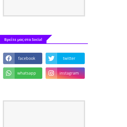
Βρείτε μας στα Social
facebook
twitter
whatsapp
instagram