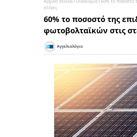
Αρχική σελίδα
Οικονομία
60% το ποσοστό 
στέγες
60% το ποσοστό της επι
φωτοβολταϊκών στις στ
Αγγελιολόγιο