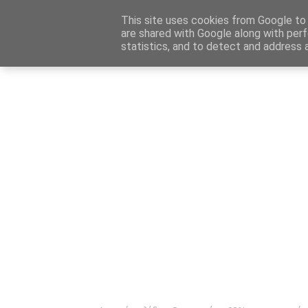
Αρχική
Καταχώρηση Αγγελίας
Επικοινωνία
Site 
This site uses cookies from Google to d
are shared with Google along with perf
statistics, and to detect and address 
Ενημέρωσ