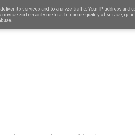
Map
eliver its services and to analyze traffic. Your IP address and 
ormance and security metrics to ensure quality of service, gen
abuse.
η
Αγγελίες Εργασίας
Δημόσιος Τομέας
Επικράτεια