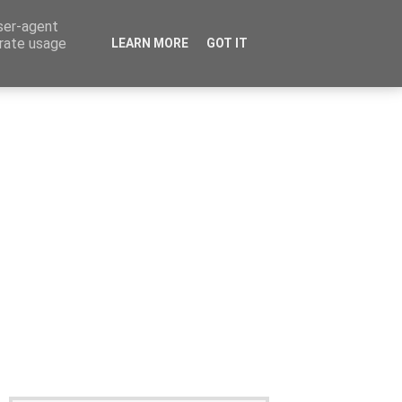
user-agent
erate usage
LEARN MORE
GOT IT
Καταχώρηση Αγγελίας