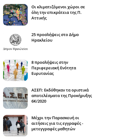
Οι κλιματιζόμενοι χώροι σε
όλη την επικράτεια της Π.
Αττικής
25 προσλήψεις στο Δήμο
Ηρακλείου
8 προσλήψεις στην
Περιφερειακή Ενότητα
Ευρυτανίας
ΑΣΕΠ: Εκδόθηκαν τα οριστικά
αποτελέσματα της Προκήρυξης
6Κ/2020
Μέχρι την Παρασκευή οι
αιτήσεις για τις εγγραφές -
μετεγγραφές μαθητών