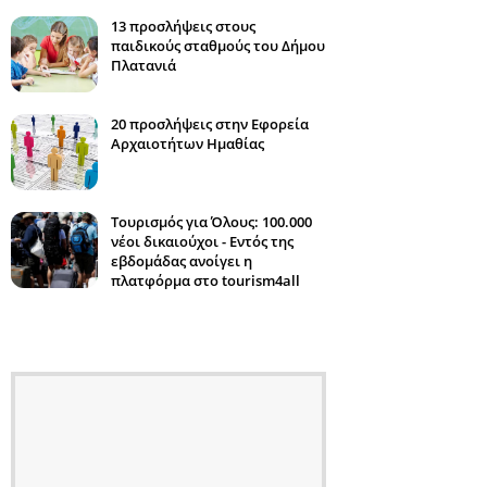
13 προσλήψεις στους
παιδικούς σταθμούς του Δήμου
Πλατανιά
20 προσλήψεις στην Εφορεία
Αρχαιοτήτων Ημαθίας
Τουρισμός για Όλους: 100.000
νέοι δικαιούχοι - Εντός της
εβδομάδας ανοίγει η
πλατφόρμα στο tourism4all