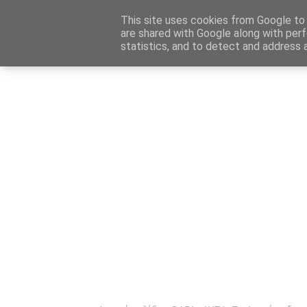
Αρχική
Καταχώρηση Αγγελίας
Επικοινωνία
Site 
This site uses cookies from Google to d
are shared with Google along with perf
statistics, and to detect and address 
Ενημέρωσ