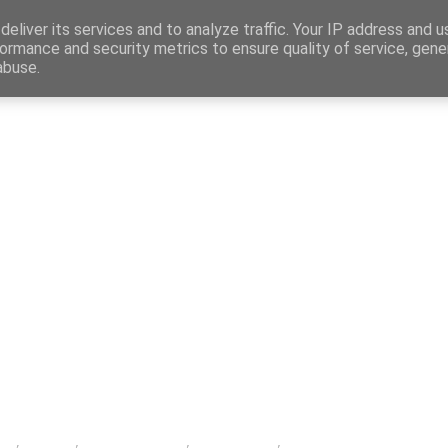
Map
eliver its services and to analyze traffic. Your IP address and 
ormance and security metrics to ensure quality of service, gen
abuse.
η
Αγγελίες Εργασίας
Δημόσιος Τομέας
Επικράτεια