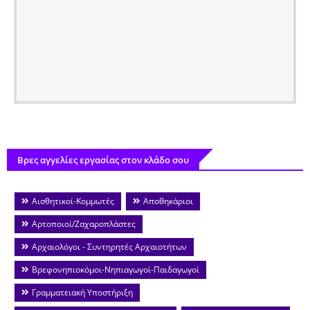
Βρες αγγελίες εργασίας στον κλάδο σου
Αισθητικοί-Κομμωτές
Αποθηκάριοι
Αρτοποιοί/Ζαχαροπλάστες
Αρχαιολόγοι - Συντηρητές Αρχαιοτήτων
Βρεφονηπιοκόμοι-Νηπιαγωγοί-Παιδαγωγοί
Γραμματειακή Υποστήριξη