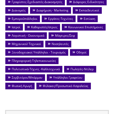
Γραφίστες-Σχεδιαστές-Διακοσμητές
Διάφορες Ειδικότητες
Διανομείς
Διαφήμιση - Marketing
Εκπαιδευτικοί
Εμποροΰπάλληλοι
Εργάτες-Τεχνίτες
Εστίαση
Ιατροί
Καθαριστές/στριες
Κοινωνικοί Επιστήμονες
Λογιστική - Οικονομικά
Μάγειρες/Σεφ
Μηχανικοί/ Τεχνικοί
Νοσηλευτές
Ξενοδοχειακοί Υπάλληλοι - Τουρισμός
Οδηγοί
Πληροφορική-Τηλεπικοινωνίες
Πολιτιστικά-Τέχνες -Καλλιτεχνικά
Πωλητές-Ντίλερ
Σερβιτόροι/Μπάρμαν
Υπάλληλοι Γραφείου
Φυσική Αγωγή
Φύλακες/Προσωπικό Ασφαλείας