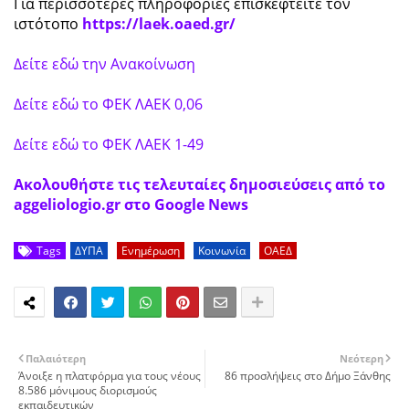
Για περισσότερες πληροφορίες επισκεφτείτε τον
ιστότοπο
https://laek.oaed.gr/
Δείτε εδώ την Ανακοίνωση
Δείτε εδώ το ΦΕΚ ΛΑΕΚ 0,06
Δείτε εδώ το ΦΕΚ ΛΑΕΚ 1-49
Ακολουθήστε τις τελευταίες δημοσιεύσεις από το
aggeliologio.gr στο Google News
Tags
ΔΥΠΑ
Ενημέρωση
Κοινωνία
ΟΑΕΔ
Παλαιότερη
Νεότερη
Άνοιξε η πλατφόρμα για τους νέους
86 προσλήψεις στο Δήμο Ξάνθης
8.586 μόνιμους διορισμούς
εκπαιδευτικών