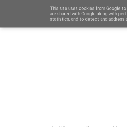
Αρχική
Καταχώρηση Αγγελίας
Επικοινωνία
Site 
This site uses cookies from Google to d
are shared with Google along with perf
statistics, and to detect and address 
Ενημέρωσ