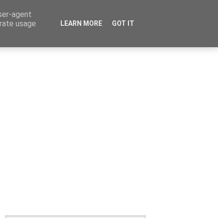
user-agent
erate usage
LEARN MORE
GOT IT
Καταχώρηση Αγγελίας