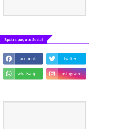
Βρείτε μας στα Social
facebook
twitter
whatsapp
instagram