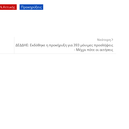
Ν.Αττικής
Προκηρύξεις
Νεότερη
ΔΕΔΔΗΕ: Εκδόθηκε η προκήρυξη για 393 μόνιμες προσλήψεις
- Μέχρι πότε οι αιτήσεις