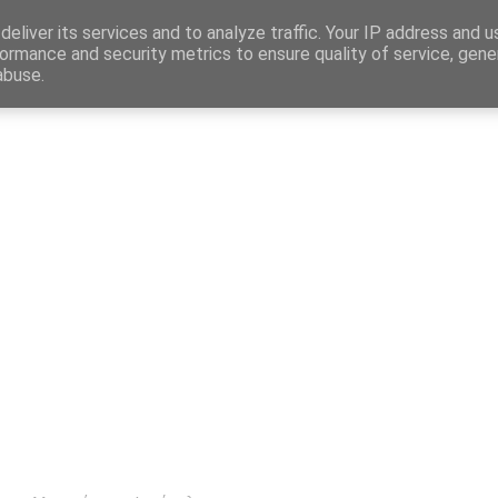
Map
eliver its services and to analyze traffic. Your IP address and 
ormance and security metrics to ensure quality of service, gen
abuse.
η
Αγγελίες Εργασίας
Δημόσιος Τομέας
Επικράτεια