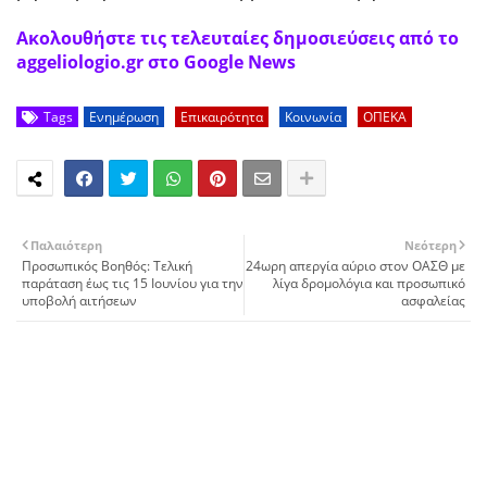
Ακολουθήστε τις τελευταίες δημοσιεύσεις από το
aggeliologio.gr στο Google News
Tags
Ενημέρωση
Επικαιρότητα
Κοινωνία
ΟΠΕΚΑ
Παλαιότερη
Νεότερη
Προσωπικός Βοηθός: Τελική
24ωρη απεργία αύριο στον ΟΑΣΘ με
παράταση έως τις 15 Ιουνίου για την
λίγα δρομολόγια και προσωπικό
υποβολή αιτήσεων
ασφαλείας