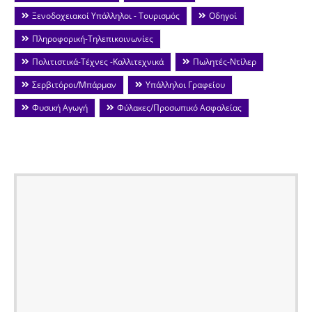
Ξενοδοχειακοί Υπάλληλοι - Τουρισμός
Οδηγοί
Πληροφορική-Τηλεπικοινωνίες
Πολιτιστικά-Τέχνες -Καλλιτεχνικά
Πωλητές-Ντίλερ
Σερβιτόροι/Μπάρμαν
Υπάλληλοι Γραφείου
Φυσική Αγωγή
Φύλακες/Προσωπικό Ασφαλείας