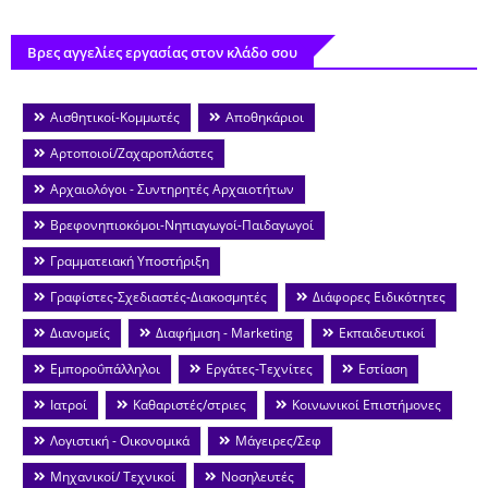
Βρες αγγελίες εργασίας στον κλάδο σου
Αισθητικοί-Κομμωτές
Αποθηκάριοι
Αρτοποιοί/Ζαχαροπλάστες
Αρχαιολόγοι - Συντηρητές Αρχαιοτήτων
Βρεφονηπιοκόμοι-Νηπιαγωγοί-Παιδαγωγοί
Γραμματειακή Υποστήριξη
Γραφίστες-Σχεδιαστές-Διακοσμητές
Διάφορες Ειδικότητες
Διανομείς
Διαφήμιση - Marketing
Εκπαιδευτικοί
Εμποροΰπάλληλοι
Εργάτες-Τεχνίτες
Εστίαση
Ιατροί
Καθαριστές/στριες
Κοινωνικοί Επιστήμονες
Λογιστική - Οικονομικά
Μάγειρες/Σεφ
Μηχανικοί/ Τεχνικοί
Νοσηλευτές