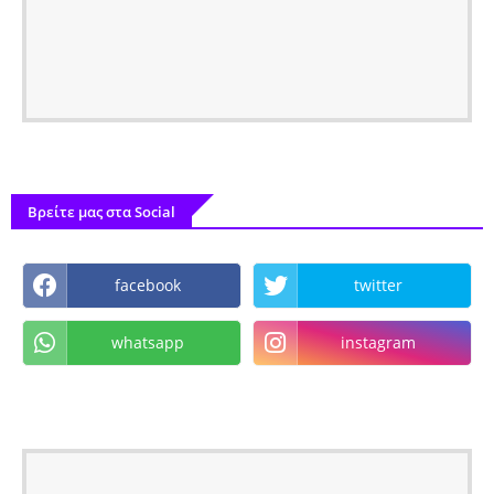
Βρείτε μας στα Social
facebook
twitter
whatsapp
instagram