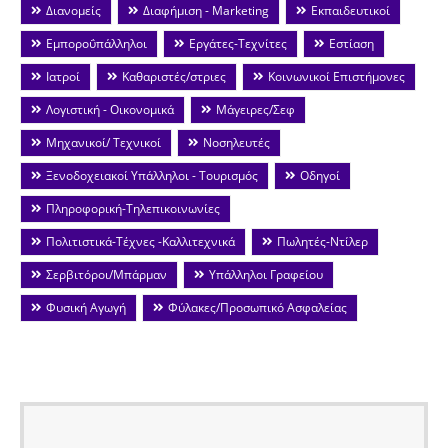
Διανομείς
Διαφήμιση - Marketing
Εκπαιδευτικοί
Εμποροΰπάλληλοι
Εργάτες-Τεχνίτες
Εστίαση
Ιατροί
Καθαριστές/στριες
Κοινωνικοί Επιστήμονες
Λογιστική - Οικονομικά
Μάγειρες/Σεφ
Μηχανικοί/ Τεχνικοί
Νοσηλευτές
Ξενοδοχειακοί Υπάλληλοι - Τουρισμός
Οδηγοί
Πληροφορική-Τηλεπικοινωνίες
Πολιτιστικά-Τέχνες -Καλλιτεχνικά
Πωλητές-Ντίλερ
Σερβιτόροι/Μπάρμαν
Υπάλληλοι Γραφείου
Φυσική Αγωγή
Φύλακες/Προσωπικό Ασφαλείας