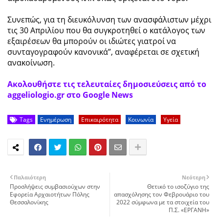
Συνεπώς, για τη διευκόλυνση των ανασφάλιστων μέχρι
τις 30 Απριλίου που θα συγκροτηθεί ο κατάλογος των
εξαιρέσεων θα μπορούν οι ιδιώτες γιατροί να
συνταγογραφούν κανονικά”, αναφέρεται σε σχετική
ανακοίνωση.
Ακολουθήστε τις τελευταίες δημοσιεύσεις από το
aggeliologio.gr στο Google News
Tags
Ενημέρωση
Επικαιρότητα
Κοινωνία
Υγεία
Παλαιότερη
Νεότερη
Προσλήψεις συμβασιούχων στην
Θετικό το ισοζύγιο της
Εφορεία Αρχαιοτήτων Πόλης
απασχόλησης τον Φεβρουάριο του
Θεσσαλονίκης
2022 σύμφωνα με τα στοιχεία του
Π.Σ. «ΕΡΓΑΝΗ»