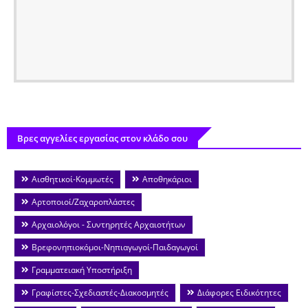
Βρες αγγελίες εργασίας στον κλάδο σου
Αισθητικοί-Κομμωτές
Αποθηκάριοι
Αρτοποιοί/Ζαχαροπλάστες
Αρχαιολόγοι - Συντηρητές Αρχαιοτήτων
Βρεφονηπιοκόμοι-Νηπιαγωγοί-Παιδαγωγοί
Γραμματειακή Υποστήριξη
Γραφίστες-Σχεδιαστές-Διακοσμητές
Διάφορες Ειδικότητες