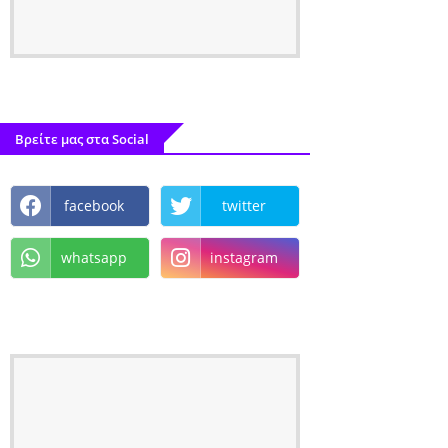
Βρείτε μας στα Social
facebook
twitter
whatsapp
instagram