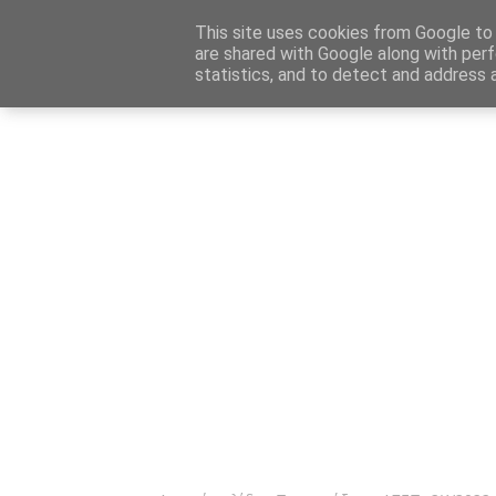
Αρχική
Καταχώρηση Αγγελίας
Επικοινωνία
Site 
This site uses cookies from Google to d
are shared with Google along with perf
statistics, and to detect and address 
Ενημέρωσ