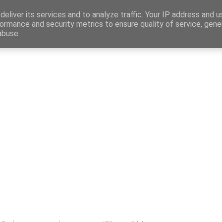
Map
eliver its services and to analyze traffic. Your IP address and 
ormance and security metrics to ensure quality of service, gen
abuse.
η
Αγγελίες Εργασίας
Δημόσιος Τομέας
Επικράτεια