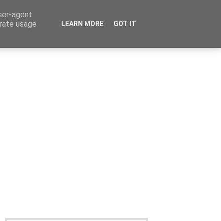
user-agent
erate usage
LEARN MORE
GOT IT
Καταχώρηση Αγγελίας