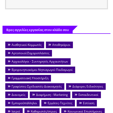
Βρες αγγελίες εργασίας στον κλάδο σου
Αισθητικοί-Κομμωτές
Αποθηκάριοι
Αρτοποιοί/Ζαχαροπλάστες
Αρχαιολόγοι - Συντηρητές Αρχαιοτήτων
Βρεφονηπιοκόμοι-Νηπιαγωγοί-Παιδαγωγοί
Γραμματειακή Υποστήριξη
Γραφίστες-Σχεδιαστές-Διακοσμητές
Διάφορες Ειδικότητες
Διανομείς
Διαφήμιση - Marketing
Εκπαιδευτικοί
Εμποροΰπάλληλοι
Εργάτες-Τεχνίτες
Εστίαση
Ιατροί
Καθαριστές/στριες
Κοινωνικοί Επιστήμονες