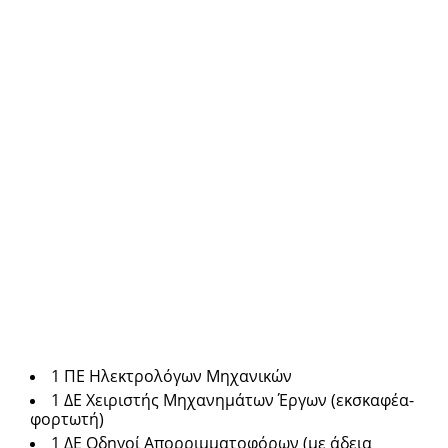
1 ΠΕ Ηλεκτρολόγων Μηχανικών
1 ΔΕ Χειριστής Μηχανημάτων Έργων (εκσκαφέα-
φορτωτή)
1 ΔE Οδηγοί Απορριμματοφόρων (με άδεια