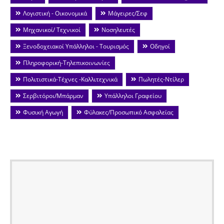
Λογιστική - Οικονομικά
Μάγειρες/Σεφ
Μηχανικοί/ Τεχνικοί
Νοσηλευτές
Ξενοδοχειακοί Υπάλληλοι - Τουρισμός
Οδηγοί
Πληροφορική-Τηλεπικοινωνίες
Πολιτιστικά-Τέχνες -Καλλιτεχνικά
Πωλητές-Ντίλερ
Σερβιτόροι/Μπάρμαν
Υπάλληλοι Γραφείου
Φυσική Αγωγή
Φύλακες/Προσωπικό Ασφαλείας