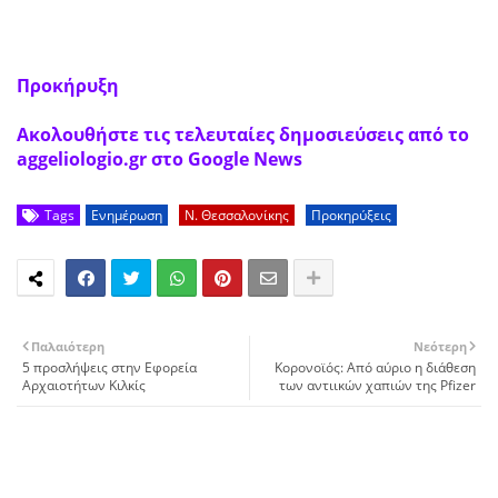
Προκήρυξη
Ακολουθήστε τις τελευταίες δημοσιεύσεις από το
aggeliologio.gr στο Google News
Tags
Ενημέρωση
Ν. Θεσσαλονίκης
Προκηρύξεις
Παλαιότερη
Νεότερη
5 προσλήψεις στην Εφορεία
Κορονοϊός: Από αύριο η διάθεση
Αρχαιοτήτων Κιλκίς
των αντιικών χαπιών της Pfizer