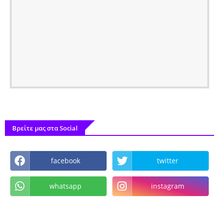
Βρείτε μας στα Social
facebook
twitter
whatsapp
instagram