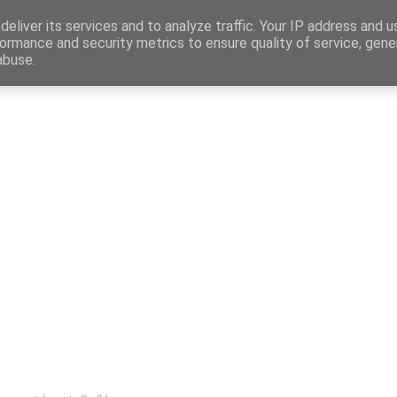
Map
eliver its services and to analyze traffic. Your IP address and 
ormance and security metrics to ensure quality of service, gen
abuse.
η
Αγγελίες Εργασίας
Δημόσιος Τομέας
Επικράτεια