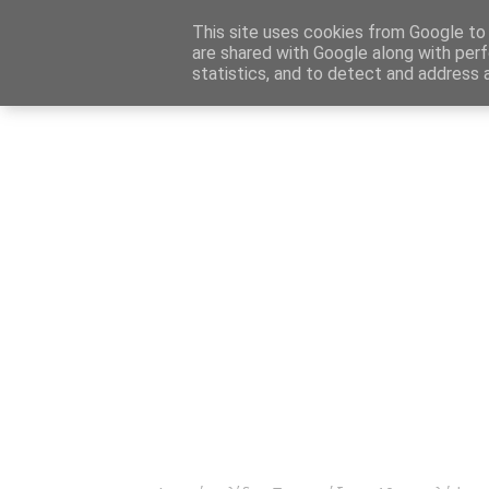
Αρχική
Καταχώρηση Αγγελίας
Επικοινωνία
Site 
This site uses cookies from Google to d
are shared with Google along with perf
statistics, and to detect and address 
Ενημέρωσ