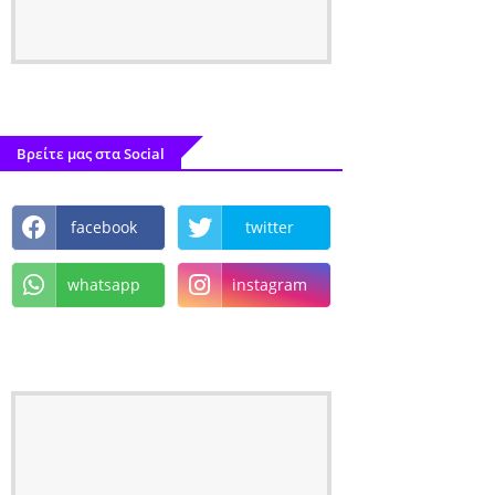
Βρείτε μας στα Social
facebook
twitter
whatsapp
instagram