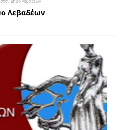
 στον Δήμο Λεβαδέων
μο Λεβαδέων