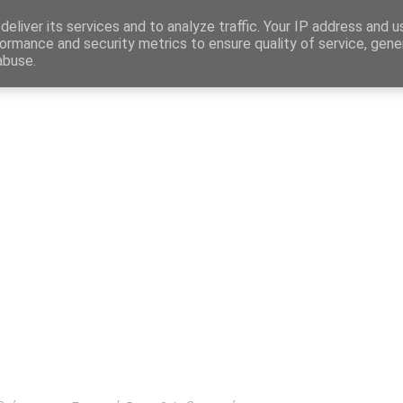
Map
eliver its services and to analyze traffic. Your IP address and 
ormance and security metrics to ensure quality of service, gen
abuse.
η
Αγγελίες Εργασίας
Δημόσιος Τομέας
Επικράτεια