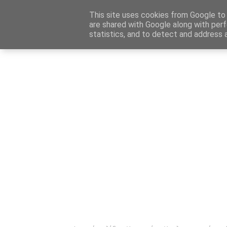
Αρχική
Καταχώρηση Αγγελίας
Επικοινωνία
Site 
This site uses cookies from Google to d
are shared with Google along with perf
statistics, and to detect and address 
Ενημέρωσ