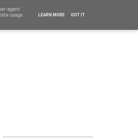
user-agent
erate usage
LEARN MORE
GOT IT
Καταχώρηση Αγγελίας