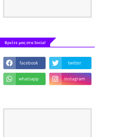
Βρείτε μας στα Social
facebook
twitter
whatsapp
instagram