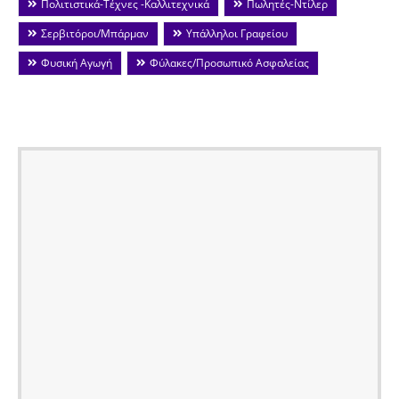
Πολιτιστικά-Τέχνες -Καλλιτεχνικά
Πωλητές-Ντίλερ
Σερβιτόροι/Μπάρμαν
Υπάλληλοι Γραφείου
Φυσική Αγωγή
Φύλακες/Προσωπικό Ασφαλείας