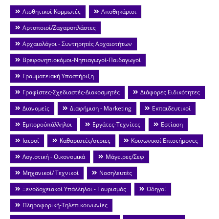
Αισθητικοί-Κομμωτές
Αποθηκάριοι
Αρτοποιοί/Ζαχαροπλάστες
Αρχαιολόγοι - Συντηρητές Αρχαιοτήτων
Βρεφονηπιοκόμοι-Νηπιαγωγοί-Παιδαγωγοί
Γραμματειακή Υποστήριξη
Γραφίστες-Σχεδιαστές-Διακοσμητές
Διάφορες Ειδικότητες
Διανομείς
Διαφήμιση - Marketing
Εκπαιδευτικοί
Εμποροΰπάλληλοι
Εργάτες-Τεχνίτες
Εστίαση
Ιατροί
Καθαριστές/στριες
Κοινωνικοί Επιστήμονες
Λογιστική - Οικονομικά
Μάγειρες/Σεφ
Μηχανικοί/ Τεχνικοί
Νοσηλευτές
Ξενοδοχειακοί Υπάλληλοι - Τουρισμός
Οδηγοί
Πληροφορική-Τηλεπικοινωνίες