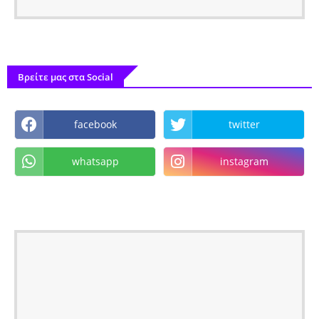
Βρείτε μας στα Social
facebook
twitter
whatsapp
instagram