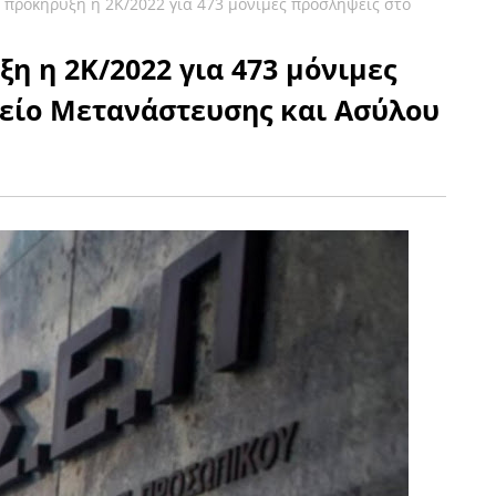
η προκήρυξη η 2K/2022 για 473 μόνιμες προσλήψεις στο
ξη η 2K/2022 για 473 μόνιμες
είο Μετανάστευσης και Ασύλου