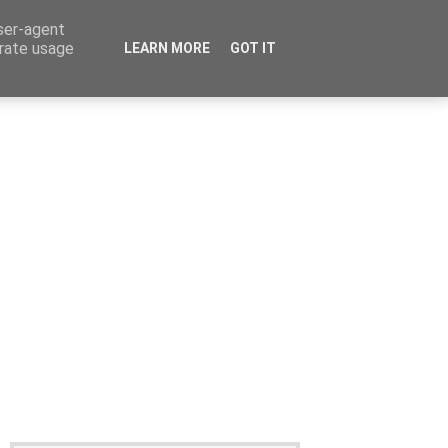
user-agent
erate usage
LEARN MORE
GOT IT
Καταχώρηση Αγγελίας