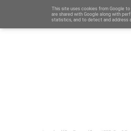
Αρχική
Καταχώρηση Αγγελίας
Επικοινωνία
Site 
This site uses cookies from Google to d
are shared with Google along with perf
statistics, and to detect and address 
Ενημέρωσ