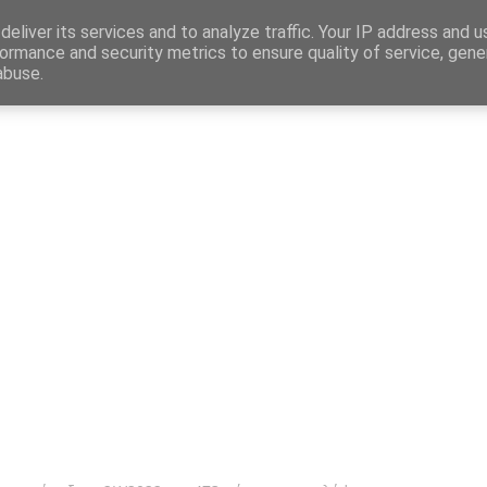
Map
eliver its services and to analyze traffic. Your IP address and 
ormance and security metrics to ensure quality of service, gen
abuse.
η
Αγγελίες Εργασίας
Δημόσιος Τομέας
Επικράτεια