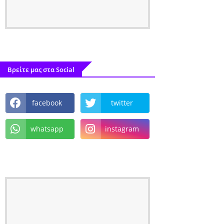
Βρείτε μας στα Social
facebook
twitter
whatsapp
instagram