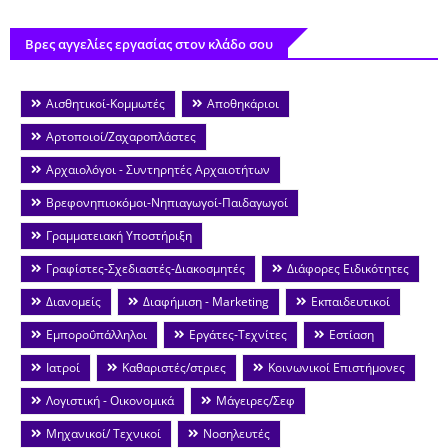
Βρες αγγελίες εργασίας στον κλάδο σου
Αισθητικοί-Κομμωτές
Αποθηκάριοι
Αρτοποιοί/Ζαχαροπλάστες
Αρχαιολόγοι - Συντηρητές Αρχαιοτήτων
Βρεφονηπιοκόμοι-Νηπιαγωγοί-Παιδαγωγοί
Γραμματειακή Υποστήριξη
Γραφίστες-Σχεδιαστές-Διακοσμητές
Διάφορες Ειδικότητες
Διανομείς
Διαφήμιση - Marketing
Εκπαιδευτικοί
Εμποροΰπάλληλοι
Εργάτες-Τεχνίτες
Εστίαση
Ιατροί
Καθαριστές/στριες
Κοινωνικοί Επιστήμονες
Λογιστική - Οικονομικά
Μάγειρες/Σεφ
Μηχανικοί/ Τεχνικοί
Νοσηλευτές