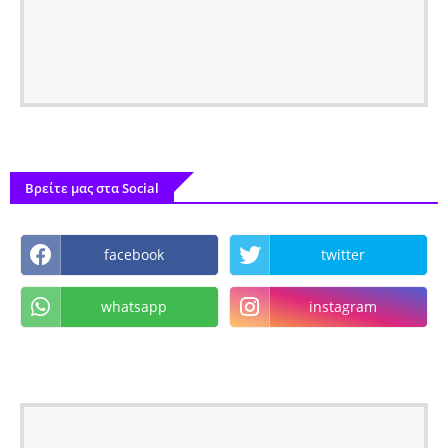
Βρείτε μας στα Social
facebook
twitter
whatsapp
instagram