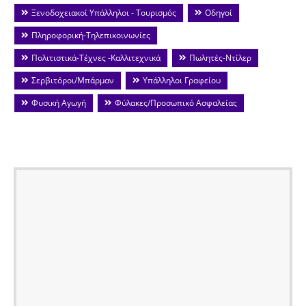
Ξενοδοχειακοί Υπάλληλοι - Τουρισμός
Οδηγοί
Πληροφορική-Τηλεπικοινωνίες
Πολιτιστικά-Τέχνες -Καλλιτεχνικά
Πωλητές-Ντίλερ
Σερβιτόροι/Μπάρμαν
Υπάλληλοι Γραφείου
Φυσική Αγωγή
Φύλακες/Προσωπικό Ασφαλείας