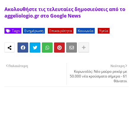
Ακολουθήστε τις τελευταίες δημοσιεύσεις από το
aggeliologio.gr στο Google News
Tags
Ενημέρωση
Επικαιρότητα
Κοινωνία
Υγεία
Παλαιότερη
Νεότερη
Κορωνοΐός: Νέο μαύρο ρεκόρ με
50.000 νέα κρούσματα σήμερα - 61
θάνατοι