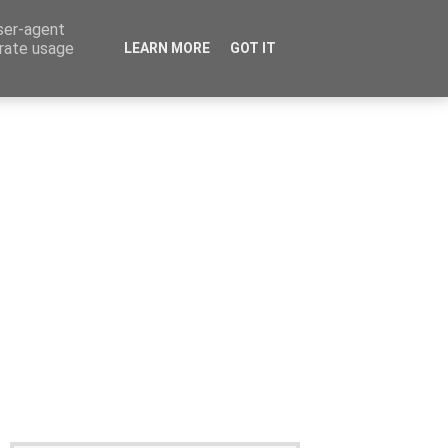
user-agent
erate usage
LEARN MORE
GOT IT
Καταχώρηση Αγγελίας