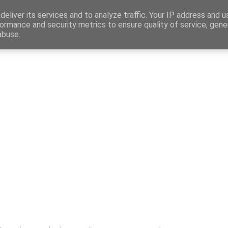
Map
eliver its services and to analyze traffic. Your IP address and 
ormance and security metrics to ensure quality of service, gen
abuse.
η
Αγγελίες Εργασίας
Δημόσιος Τομέας
Επικράτεια