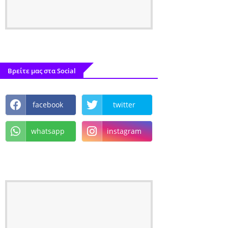
Βρείτε μας στα Social
facebook
twitter
whatsapp
instagram