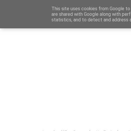
Αρχική
Καταχώρηση Αγγελίας
Επικοινωνία
Site 
This site uses cookies from Google to d
are shared with Google along with perf
statistics, and to detect and address 
Ενημέρωσ