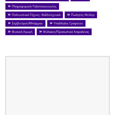
Πληροφορική-Τηλεπικοινωνίες
Πολιτιστικά-Τέχνες -Καλλιτεχνικά
Πωλητές-Ντίλερ
Σερβιτόροι/Μπάρμαν
Υπάλληλοι Γραφείου
Φυσική Αγωγή
Φύλακες/Προσωπικό Ασφαλείας