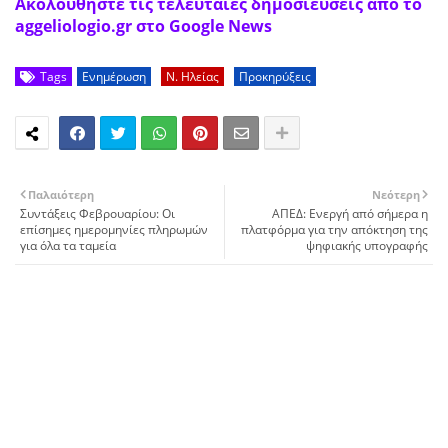
Ακολουθήστε τις τελευταίες δημοσιεύσεις από το
aggeliologio.gr στο Google News
Tags
Ενημέρωση
Ν. Ηλείας
Προκηρύξεις
Παλαιότερη
Νεότερη
Συντάξεις Φεβρουαρίου: Οι
ΑΠΕΔ: Ενεργή από σήμερα η
επίσημες ημερομηνίες πληρωμών
πλατφόρμα για την απόκτηση της
για όλα τα ταμεία
ψηφιακής υπογραφής