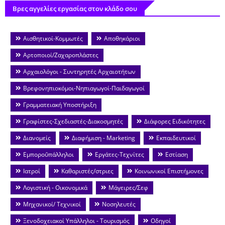
Βρες αγγελίες εργασίας στον κλάδο σου
Αισθητικοί-Κομμωτές
Αποθηκάριοι
Αρτοποιοί/Ζαχαροπλάστες
Αρχαιολόγοι - Συντηρητές Αρχαιοτήτων
Βρεφονηπιοκόμοι-Νηπιαγωγοί-Παιδαγωγοί
Γραμματειακή Υποστήριξη
Γραφίστες-Σχεδιαστές-Διακοσμητές
Διάφορες Ειδικότητες
Διανομείς
Διαφήμιση - Marketing
Εκπαιδευτικοί
Εμποροΰπάλληλοι
Εργάτες-Τεχνίτες
Εστίαση
Ιατροί
Καθαριστές/στριες
Κοινωνικοί Επιστήμονες
Λογιστική - Οικονομικά
Μάγειρες/Σεφ
Μηχανικοί/ Τεχνικοί
Νοσηλευτές
Ξενοδοχειακοί Υπάλληλοι - Τουρισμός
Οδηγοί