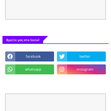
Βρείτε μας στα Social
facebook
twitter
whatsapp
instagram