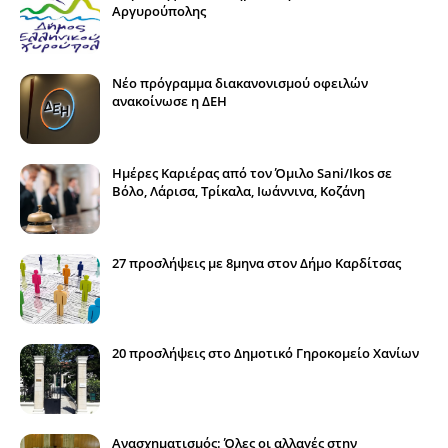
Αργυρούπολης
Νέο πρόγραμμα διακανονισμού οφειλών
ανακοίνωσε η ΔΕΗ
Ημέρες Καριέρας από τον Όμιλο Sani/Ikos σε
Βόλο, Λάρισα, Τρίκαλα, Ιωάννινα, Κοζάνη
27 προσλήψεις με 8μηνα στον Δήμο Καρδίτσας
20 προσλήψεις στο Δημοτικό Γηροκομείο Χανίων
Ανασχηματισμός: Όλες οι αλλαγές στην