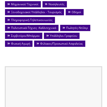
Μηχανικοί/ Τεχνικοί
Νοσηλευτές
Ξενοδοχειακοί Υπάλληλοι - Τουρισμός
Οδηγοί
Πληροφορική-Τηλεπικοινωνίες
Πολιτιστικά-Τέχνες -Καλλιτεχνικά
Πωλητές-Ντίλερ
Σερβιτόροι/Μπάρμαν
Υπάλληλοι Γραφείου
Φυσική Αγωγή
Φύλακες/Προσωπικό Ασφαλείας