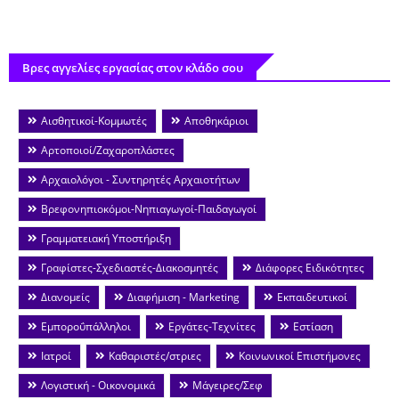
Βρες αγγελίες εργασίας στον κλάδο σου
Αισθητικοί-Κομμωτές
Αποθηκάριοι
Αρτοποιοί/Ζαχαροπλάστες
Αρχαιολόγοι - Συντηρητές Αρχαιοτήτων
Βρεφονηπιοκόμοι-Νηπιαγωγοί-Παιδαγωγοί
Γραμματειακή Υποστήριξη
Γραφίστες-Σχεδιαστές-Διακοσμητές
Διάφορες Ειδικότητες
Διανομείς
Διαφήμιση - Marketing
Εκπαιδευτικοί
Εμποροΰπάλληλοι
Εργάτες-Τεχνίτες
Εστίαση
Ιατροί
Καθαριστές/στριες
Κοινωνικοί Επιστήμονες
Λογιστική - Οικονομικά
Μάγειρες/Σεφ