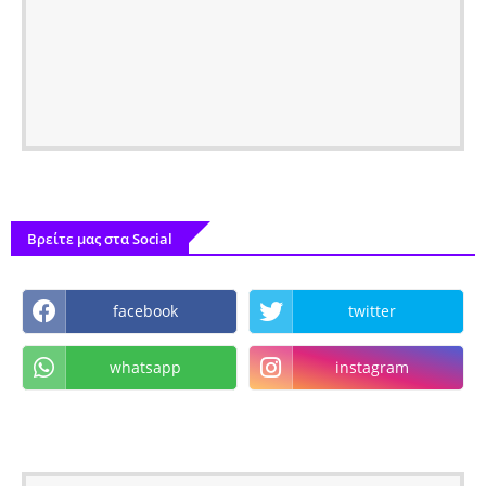
Βρείτε μας στα Social
facebook
twitter
whatsapp
instagram