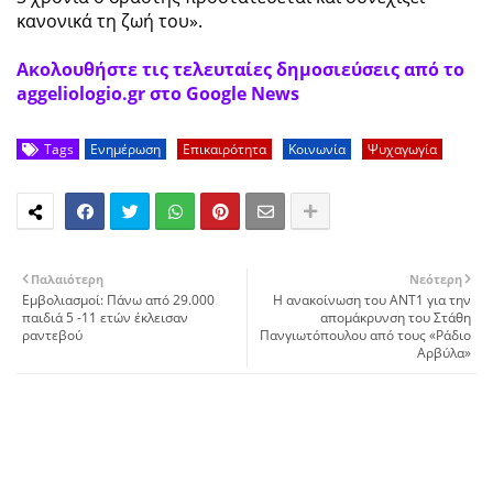
κανονικά τη ζωή του».
Ακολουθήστε τις τελευταίες δημοσιεύσεις από το
aggeliologio.gr στο Google News
Tags
Ενημέρωση
Επικαιρότητα
Κοινωνία
Ψυχαγωγία
Παλαιότερη
Νεότερη
Εμβολιασμοί: Πάνω από 29.000
Η ανακοίνωση του ΑΝΤ1 για την
παιδιά 5 -11 ετών έκλεισαν
απομάκρυνση του Στάθη
ραντεβού
Πανγιωτόπουλου από τους «Ράδιο
Αρβύλα»