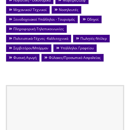
Λογιστική - Οικονομικά
Μάγειρες/Σεφ
Μηχανικοί/ Τεχνικοί
Νοσηλευτές
Ξενοδοχειακοί Υπάλληλοι - Τουρισμός
Οδηγοί
Πληροφορική-Τηλεπικοινωνίες
Πολιτιστικά-Τέχνες -Καλλιτεχνικά
Πωλητές-Ντίλερ
Σερβιτόροι/Μπάρμαν
Υπάλληλοι Γραφείου
Φυσική Αγωγή
Φύλακες/Προσωπικό Ασφαλείας