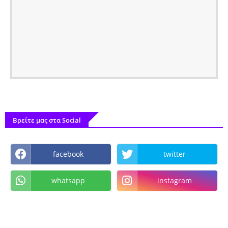
Βρείτε μας στα Social
facebook
twitter
whatsapp
instagram