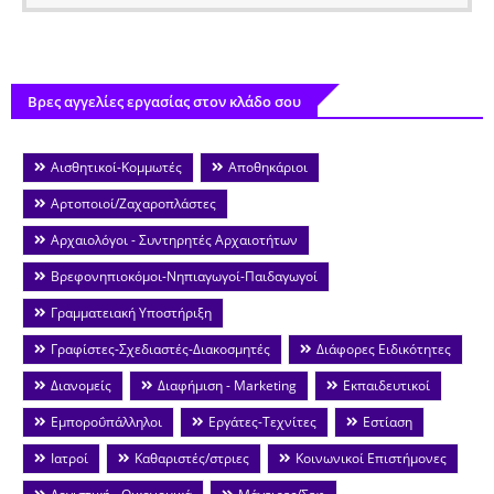
Βρες αγγελίες εργασίας στον κλάδο σου
Αισθητικοί-Κομμωτές
Αποθηκάριοι
Αρτοποιοί/Ζαχαροπλάστες
Αρχαιολόγοι - Συντηρητές Αρχαιοτήτων
Βρεφονηπιοκόμοι-Νηπιαγωγοί-Παιδαγωγοί
Γραμματειακή Υποστήριξη
Γραφίστες-Σχεδιαστές-Διακοσμητές
Διάφορες Ειδικότητες
Διανομείς
Διαφήμιση - Marketing
Εκπαιδευτικοί
Εμποροΰπάλληλοι
Εργάτες-Τεχνίτες
Εστίαση
Ιατροί
Καθαριστές/στριες
Κοινωνικοί Επιστήμονες