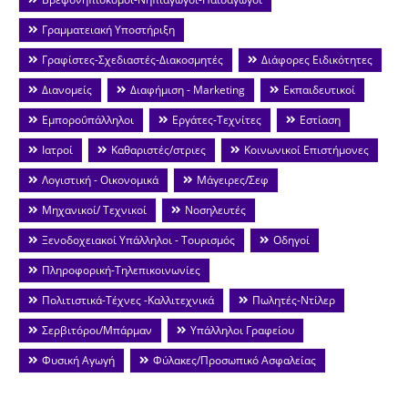
Γραμματειακή Υποστήριξη
Γραφίστες-Σχεδιαστές-Διακοσμητές
Διάφορες Ειδικότητες
Διανομείς
Διαφήμιση - Marketing
Εκπαιδευτικοί
Εμποροΰπάλληλοι
Εργάτες-Τεχνίτες
Εστίαση
Ιατροί
Καθαριστές/στριες
Κοινωνικοί Επιστήμονες
Λογιστική - Οικονομικά
Μάγειρες/Σεφ
Μηχανικοί/ Τεχνικοί
Νοσηλευτές
Ξενοδοχειακοί Υπάλληλοι - Τουρισμός
Οδηγοί
Πληροφορική-Τηλεπικοινωνίες
Πολιτιστικά-Τέχνες -Καλλιτεχνικά
Πωλητές-Ντίλερ
Σερβιτόροι/Μπάρμαν
Υπάλληλοι Γραφείου
Φυσική Αγωγή
Φύλακες/Προσωπικό Ασφαλείας