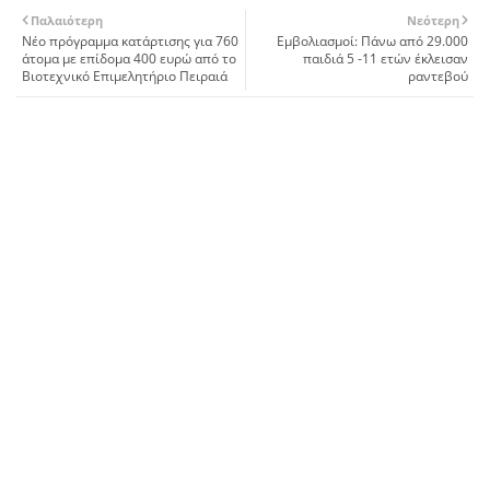
Παλαιότερη
Νεότερη
Νέο πρόγραμμα κατάρτισης για 760
Εμβολιασμοί: Πάνω από 29.000
άτομα με επίδομα 400 ευρώ από το
παιδιά 5 -11 ετών έκλεισαν
Βιοτεχνικό Επιμελητήριο Πειραιά
ραντεβού