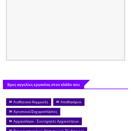
Βρες αγγελίες εργασίας στον κλάδο σου
Αισθητικοί-Κομμωτές
Αποθηκάριοι
Αρτοποιοί/Ζαχαροπλάστες
Αρχαιολόγοι - Συντηρητές Αρχαιοτήτων
Βρεφονηπιοκόμοι-Νηπιαγωγοί-Παιδαγωγοί