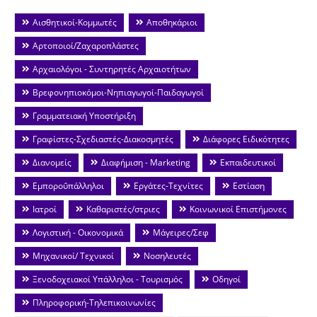
Αισθητικοί-Κομμωτές
Αποθηκάριοι
Αρτοποιοί/Ζαχαροπλάστες
Αρχαιολόγοι - Συντηρητές Αρχαιοτήτων
Βρεφονηπιοκόμοι-Νηπιαγωγοί-Παιδαγωγοί
Γραμματειακή Υποστήριξη
Γραφίστες-Σχεδιαστές-Διακοσμητές
Διάφορες Ειδικότητες
Διανομείς
Διαφήμιση - Marketing
Εκπαιδευτικοί
Εμποροΰπάλληλοι
Εργάτες-Τεχνίτες
Εστίαση
Ιατροί
Καθαριστές/στριες
Κοινωνικοί Επιστήμονες
Λογιστική - Οικονομικά
Μάγειρες/Σεφ
Μηχανικοί/ Τεχνικοί
Νοσηλευτές
Ξενοδοχειακοί Υπάλληλοι - Τουρισμός
Οδηγοί
Πληροφορική-Τηλεπικοινωνίες