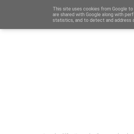
Αρχική
Καταχώρηση Αγγελίας
Επικοινωνία
Site 
This site uses cookies from Google to d
are shared with Google along with perf
statistics, and to detect and address 
Ενημέρωσ