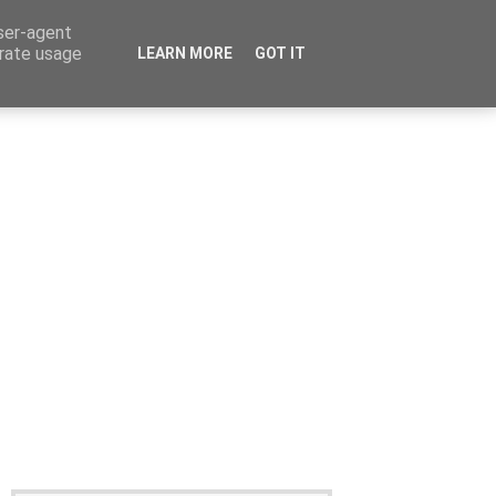
user-agent
erate usage
LEARN MORE
GOT IT
Καταχώρηση Αγγελίας