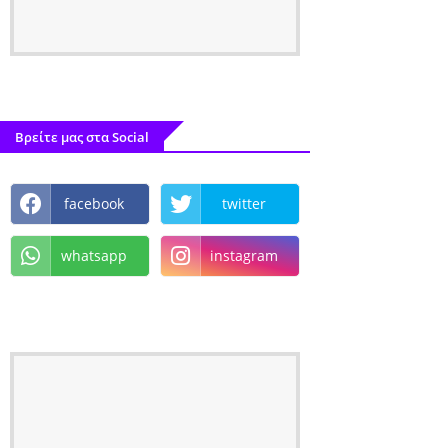
Βρείτε μας στα Social
facebook
twitter
whatsapp
instagram