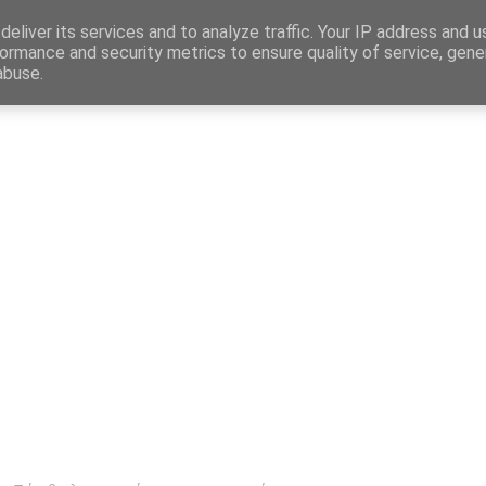
Map
eliver its services and to analyze traffic. Your IP address and 
ormance and security metrics to ensure quality of service, gen
abuse.
η
Αγγελίες Εργασίας
Δημόσιος Τομέας
Επικράτεια