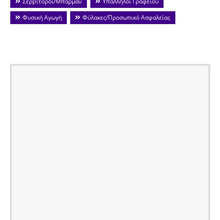
Σερβιτόροι/Μπάρμαν
Υπάλληλοι Γραφείου
Φυσική Αγωγή
Φύλακες/Προσωπικό Ασφαλείας