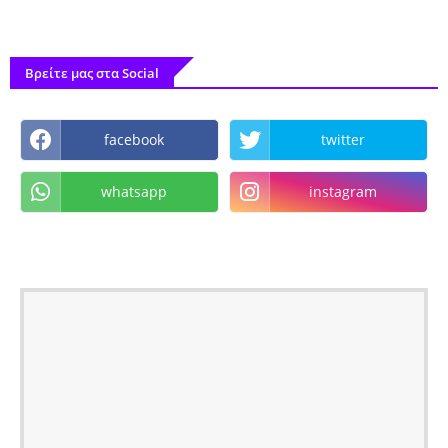
Βρείτε μας στα Social
facebook
twitter
whatsapp
instagram