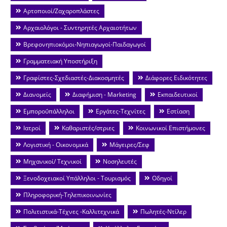
Αρτοποιοί/Ζαχαροπλάστες
Αρχαιολόγοι - Συντηρητές Αρχαιοτήτων
Βρεφονηπιοκόμοι-Νηπιαγωγοί-Παιδαγωγοί
Γραμματειακή Υποστήριξη
Γραφίστες-Σχεδιαστές-Διακοσμητές
Διάφορες Ειδικότητες
Διανομείς
Διαφήμιση - Marketing
Εκπαιδευτικοί
Εμποροΰπάλληλοι
Εργάτες-Τεχνίτες
Εστίαση
Ιατροί
Καθαριστές/στριες
Κοινωνικοί Επιστήμονες
Λογιστική - Οικονομικά
Μάγειρες/Σεφ
Μηχανικοί/ Τεχνικοί
Νοσηλευτές
Ξενοδοχειακοί Υπάλληλοι - Τουρισμός
Οδηγοί
Πληροφορική-Τηλεπικοινωνίες
Πολιτιστικά-Τέχνες -Καλλιτεχνικά
Πωλητές-Ντίλερ