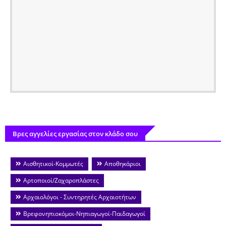
Βρες αγγελίες εργασίας στον κλάδο σου
Αισθητικοί-Κομμωτές
Αποθηκάριοι
Αρτοποιοί/Ζαχαροπλάστες
Αρχαιολόγοι - Συντηρητές Αρχαιοτήτων
Βρεφονηπιοκόμοι-Νηπιαγωγοί-Παιδαγωγοί