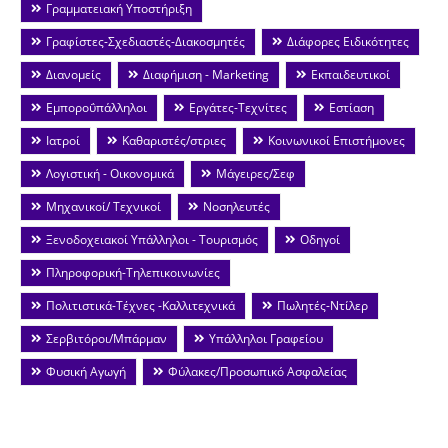
Γραμματειακή Υποστήριξη
Γραφίστες-Σχεδιαστές-Διακοσμητές
Διάφορες Ειδικότητες
Διανομείς
Διαφήμιση - Marketing
Εκπαιδευτικοί
Εμποροΰπάλληλοι
Εργάτες-Τεχνίτες
Εστίαση
Ιατροί
Καθαριστές/στριες
Κοινωνικοί Επιστήμονες
Λογιστική - Οικονομικά
Μάγειρες/Σεφ
Μηχανικοί/ Τεχνικοί
Νοσηλευτές
Ξενοδοχειακοί Υπάλληλοι - Τουρισμός
Οδηγοί
Πληροφορική-Τηλεπικοινωνίες
Πολιτιστικά-Τέχνες -Καλλιτεχνικά
Πωλητές-Ντίλερ
Σερβιτόροι/Μπάρμαν
Υπάλληλοι Γραφείου
Φυσική Αγωγή
Φύλακες/Προσωπικό Ασφαλείας