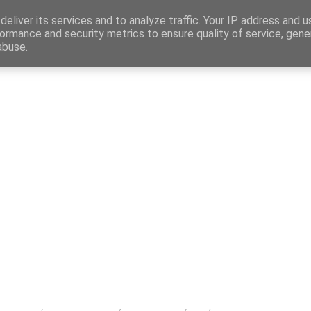
Map
eliver its services and to analyze traffic. Your IP address and 
ormance and security metrics to ensure quality of service, gen
abuse.
η
Αγγελίες Εργασίας
Δημόσιος Τομέας
Επικράτεια