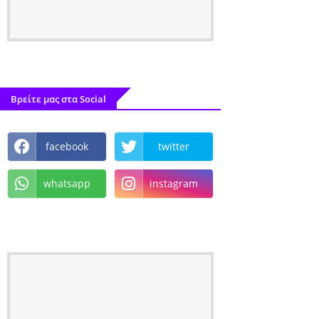
Βρείτε μας στα Social
facebook
twitter
whatsapp
instagram