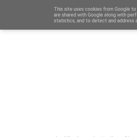
Αρχική
Καταχώρηση Αγγελίας
Επικοινωνία
Site 
This site uses cookies from Google to d
are shared with Google along with perf
statistics, and to detect and address 
Ενημέρωσ