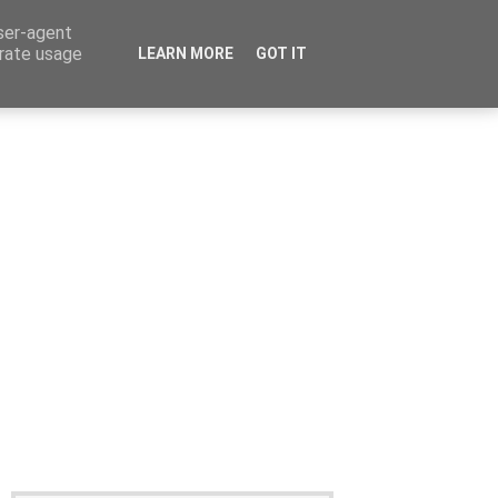
user-agent
erate usage
LEARN MORE
GOT IT
Καταχώρηση Αγγελίας