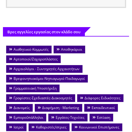
Βρες αγγελίες εργασίας στον κλάδο σου
Αισθητικοί-Κομμωτές
Αποθηκάριοι
Αρτοποιοί/Ζαχαροπλάστες
Αρχαιολόγοι - Συντηρητές Αρχαιοτήτων
Βρεφονηπιοκόμοι-Νηπιαγωγοί-Παιδαγωγοί
Γραμματειακή Υποστήριξη
Γραφίστες-Σχεδιαστές-Διακοσμητές
Διάφορες Ειδικότητες
Διανομείς
Διαφήμιση - Marketing
Εκπαιδευτικοί
Εμποροΰπάλληλοι
Εργάτες-Τεχνίτες
Εστίαση
Ιατροί
Καθαριστές/στριες
Κοινωνικοί Επιστήμονες