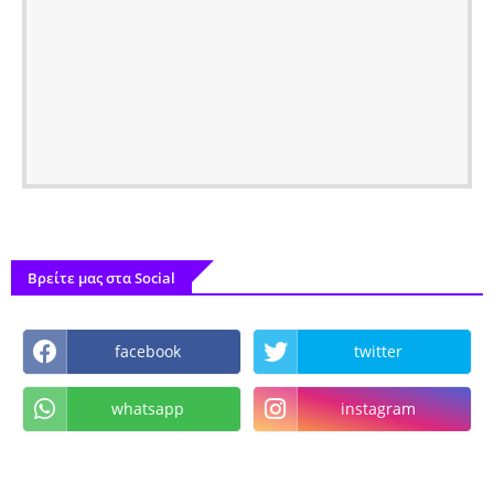
Βρείτε μας στα Social
facebook
twitter
whatsapp
instagram