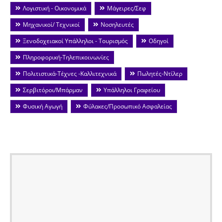
Λογιστική - Οικονομικά
Μάγειρες/Σεφ
Μηχανικοί/ Τεχνικοί
Νοσηλευτές
Ξενοδοχειακοί Υπάλληλοι - Τουρισμός
Οδηγοί
Πληροφορική-Τηλεπικοινωνίες
Πολιτιστικά-Τέχνες -Καλλιτεχνικά
Πωλητές-Ντίλερ
Σερβιτόροι/Μπάρμαν
Υπάλληλοι Γραφείου
Φυσική Αγωγή
Φύλακες/Προσωπικό Ασφαλείας