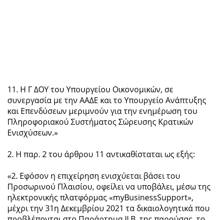
11. Η Γ ΔΟΥ του Υπουργείου Οικονομικών, σε
συνεργασία με την ΑΑΔΕ και το Υπουργείο Ανάπτυξης
και Επενδύσεων μεριμνούν για την ενημέρωση του
Πληροφοριακού Συστήματος Σώρευσης Κρατικών
Ενισχύσεων.»
2. Η παρ. 2 του άρθρου 11 αντικαθίσταται ως εξής:
«2. Εφόσον η επιχείρηση ενισχύεται βάσει του
Προσωρινού Πλαισίου, οφείλει να υποβάλει, μέσω της
ηλεκτρονικής πλατφόρμας «myBusinessSupport»,
μέχρι την 31η Δεκεμβρίου 2021 τα δικαιολογητικά που
προβλέπονται στο Παράρτημα ΙΙ.Β. της παρούσας, το