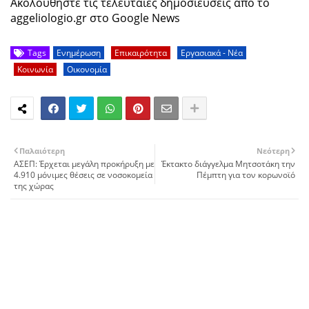
Ακολουθήστε τις τελευταίες δημοσιεύσεις από το
aggeliologio.gr στο Google News
Tags
Ενημέρωση
Επικαιρότητα
Εργασιακά - Νέα
Κοινωνία
Οικονομία
Παλαιότερη
Νεότερη
ΑΣΕΠ: Έρχεται μεγάλη προκήρυξη με
Έκτακτο διάγγελμα Μητσοτάκη την
4.910 μόνιμες θέσεις σε νοσοκομεία
Πέμπτη για τον κορωνοϊό
της χώρας