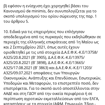
β) εφόσον η ενίσχυση έχει χορηγηθεί βάσει του
Κανονισμού de minimis, δεν συνυπολογίζεται για το
σκοπό υπολογισμού του ορίου σώρευσης της παρ. 1
του άρθρου 5.
10. Ειδικά για τις επιχειρήσεις που επλήγησαν
αποδεδειγμένα από τις πυρκαγιές που εκδηλώθηκαν σε
περιοχές της ελληνικής επικράτειας από 1η Μαΐου ως
και 2 Σεπτεμβρίου 2021, όπως αυτές έχουν
οριοθετηθεί με τις υπό στοιχεία Δ.Α.Ε.Φ.Κ.-Κ.Ε/13758/
Α325/20.8.2021 (Β' 3905), Δ.Α.Ε.Φ.Κ.-Κ.Ε/13975/
Α325/20.8.2021 (Β' 3898), Δ.Α.Ε.Φ.Κ.-Κ.Ε/13665/
Α325/17.08.2021 (Β' 3863) και Δ.Α.Ε.Φ.Κ.-Κ.Ε/11203/
Α325/09.07.2021 αποφάσεις των Υπουργών
Οικονομικών, Ανάπτυξης και Επενδύσεων, Εσωτερικών,
Υποδομών και Μεταφορών, το επιστρεπτέο ποσό, δεν
επιστρέφεται. Για το σκοπό αυτό αποστέλλονται στην
ΑΑΔΕ και στη ΓΔΟΥ από την οικεία περιφέρεια ή σε
περίπτωση αγροτικών εκμεταλλεύσεων από τον ΕΛΓΑ,
καταστάσεις με τα στοιχεία (ΑΦΜ, Επωνυμία, Έδρα -