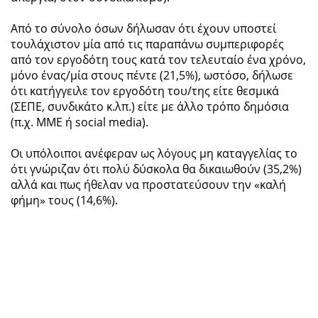
Από το σύνολο όσων δήλωσαν ότι έχουν υποστεί
τουλάχιστον μία από τις παραπάνω συμπεριφορές
από τον εργοδότη τους κατά τον τελευταίο ένα χρόνο,
μόνο ένας/μία στους πέντε (21,5%), ωστόσο, δήλωσε
ότι κατήγγειλε τον εργοδότη του/της είτε θεσμικά
(ΣΕΠΕ, συνδικάτο κ.λπ.) είτε με άλλο τρόπο δημόσια
(π.χ. ΜΜΕ ή social media).
Οι υπόλοιποι ανέφεραν ως λόγους μη καταγγελίας το
ότι γνώριζαν ότι πολύ δύσκολα θα δικαιωθούν (35,2%)
αλλά και πως ήθελαν να προστατεύσουν την «καλή
φήμη» τους (14,6%).