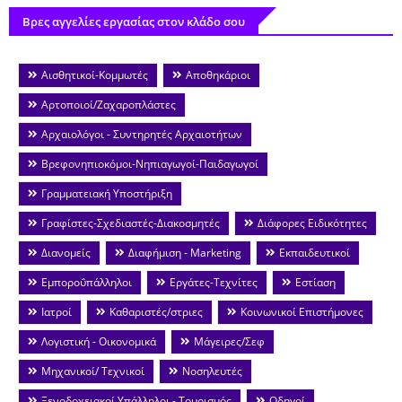
Βρες αγγελίες εργασίας στον κλάδο σου
Αισθητικοί-Κομμωτές
Αποθηκάριοι
Αρτοποιοί/Ζαχαροπλάστες
Αρχαιολόγοι - Συντηρητές Αρχαιοτήτων
Βρεφονηπιοκόμοι-Νηπιαγωγοί-Παιδαγωγοί
Γραμματειακή Υποστήριξη
Γραφίστες-Σχεδιαστές-Διακοσμητές
Διάφορες Ειδικότητες
Διανομείς
Διαφήμιση - Marketing
Εκπαιδευτικοί
Εμποροΰπάλληλοι
Εργάτες-Τεχνίτες
Εστίαση
Ιατροί
Καθαριστές/στριες
Κοινωνικοί Επιστήμονες
Λογιστική - Οικονομικά
Μάγειρες/Σεφ
Μηχανικοί/ Τεχνικοί
Νοσηλευτές
Ξενοδοχειακοί Υπάλληλοι - Τουρισμός
Οδηγοί