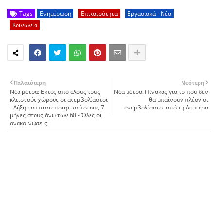
Tags
Ενημέρωση
Επικαιρότητα
Εργασιακά - Νέα
Κοινωνία
Παλαιότερη
Νεότερη
Νέα μέτρα: Εκτός από όλους τους
Νέα μέτρα: Πίνακας για το που δεν
κλειστούς χώρους οι ανεμβολίαστοι
θα μπαίνουν πλέον οι
- Λήξη του πιστοποιητικού στους 7
ανεμβολίαστοι από τη Δευτέρα
μήνες στους άνω των 60 - Όλες οι
ανακοινώσεις