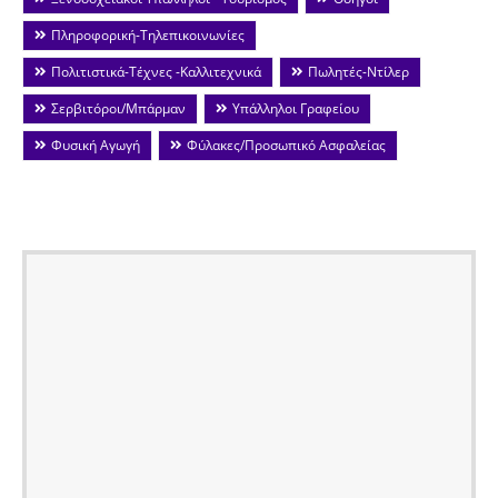
Πληροφορική-Τηλεπικοινωνίες
Πολιτιστικά-Τέχνες -Καλλιτεχνικά
Πωλητές-Ντίλερ
Σερβιτόροι/Μπάρμαν
Υπάλληλοι Γραφείου
Φυσική Αγωγή
Φύλακες/Προσωπικό Ασφαλείας