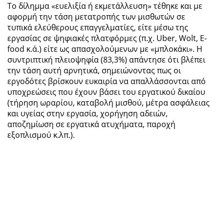
Το δίλημμα «ευελιξία ή εκμετάλλευση» τέθηκε και με
αφορμή την τάση μετατροπής των μισθωτών σε
τυπικά ελεύθερους επαγγελματίες, είτε μέσω της
εργασίας σε ψηφιακές πλατφόρμες (π.χ. Uber, Wolt, E-
food κ.ά.) είτε ως απασχολούμενων με «μπλοκάκι». Η
συντριπτική πλειοψηφία (83,3%) απάντησε ότι βλέπει
την τάση αυτή αρνητικά, σημειώνοντας πως οι
εργοδότες βρίσκουν ευκαιρία να απαλλάσσονται από
υποχρεώσεις που έχουν βάσει του εργατικού δικαίου
(τήρηση ωραρίου, καταβολή μισθού, μέτρα ασφάλειας
και υγείας στην εργασία, χορήγηση αδειών,
αποζημίωση σε εργατικά ατυχήματα, παροχή
εξοπλισμού κ.λπ.).