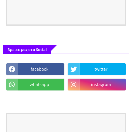
Βρείτε μας στα Social
facebook
twitter
whatsapp
instagram