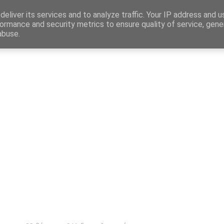
Map
eliver its services and to analyze traffic. Your IP address and 
ormance and security metrics to ensure quality of service, gen
abuse.
η
Αγγελίες Εργασίας
Δημόσιος Τομέας
Επικράτεια