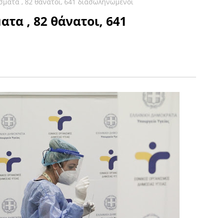
σματα , 82 θάνατοι, 641 διασωληνωμένοι
ατα , 82 θάνατοι, 641