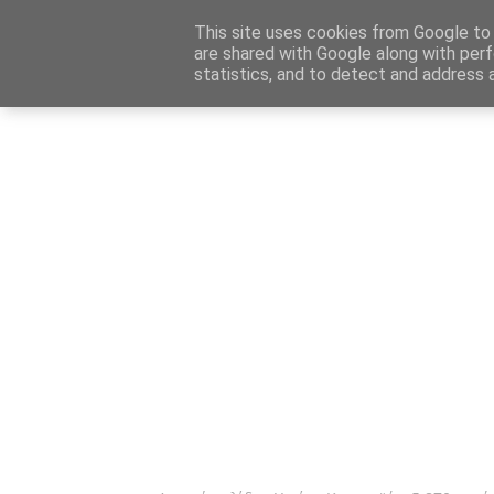
Αρχική
Καταχώρηση Αγγελίας
Επικοινωνία
Site 
This site uses cookies from Google to d
are shared with Google along with perf
statistics, and to detect and address 
Ενημέρωσ