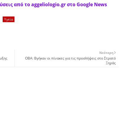
σεις από το aggeliologio.gr στο Google News
Υγεία
Νεότερη
υξης
ΟΒΑ: Βγήκαν οι πίνακες για τις προσλήψεις στο Στρατό
Ξηράς