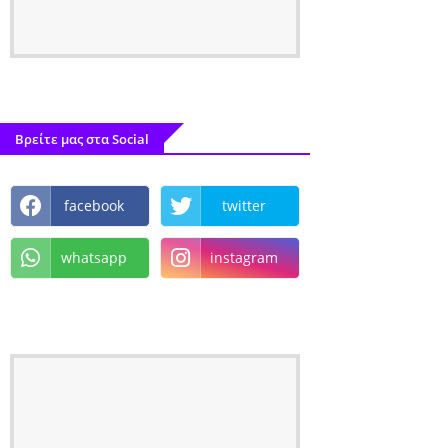
Βρείτε μας στα Social
facebook
twitter
whatsapp
instagram