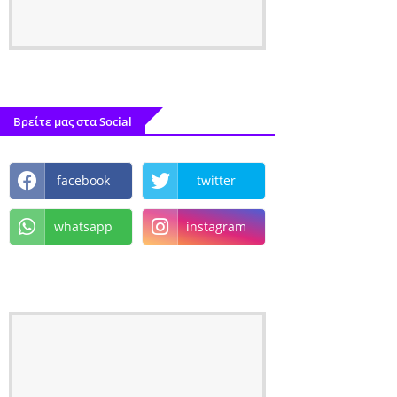
Βρείτε μας στα Social
facebook
twitter
whatsapp
instagram