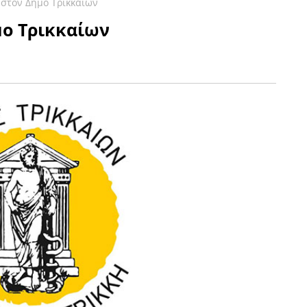
 στον Δήμο Τρικκαίων
μο Τρικκαίων