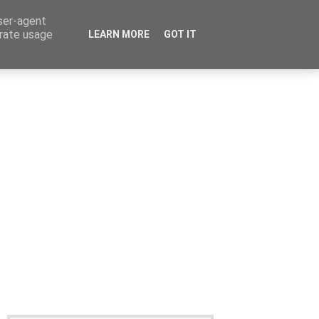
user-agent
erate usage
LEARN MORE
GOT IT
Καταχώρηση Αγγελίας