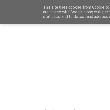
Αρχική
Καταχώρηση Αγγελίας
Επικοινωνία
Site 
This site uses cookies from Google to d
are shared with Google along with perf
statistics, and to detect and address 
Ενημέρωσ