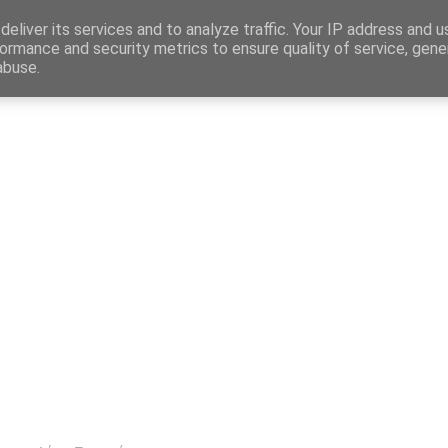
Map
eliver its services and to analyze traffic. Your IP address and 
ormance and security metrics to ensure quality of service, gen
abuse.
η
Αγγελίες Εργασίας
Δημόσιος Τομέας
Επικράτεια